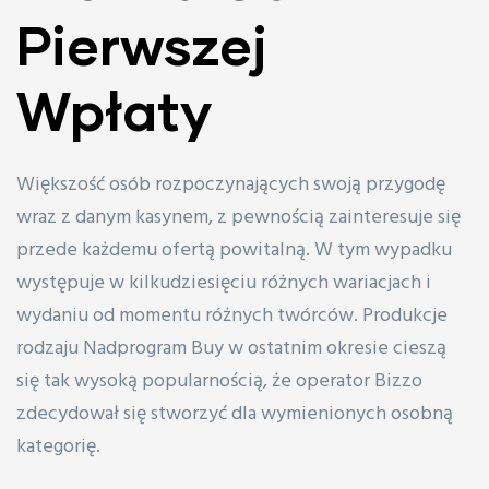
Pierwszej
Wpłaty
Większość osób rozpoczynających swoją przygodę
wraz z danym kasynem, z pewnością zainteresuje się
przede każdemu ofertą powitalną. W tym wypadku
występuje w kilkudziesięciu różnych wariacjach i
wydaniu od momentu różnych twórców. Produkcje
rodzaju Nadprogram Buy w ostatnim okresie cieszą
się tak wysoką popularnością, że operator Bizzo
zdecydował się stworzyć dla wymienionych osobną
kategorię.