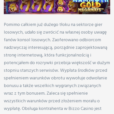
Pomimo całkiem już dużego tłoku na sektorze gier
losowych, udało się zwrócić na własnej osoby uwagę
fanów konsol losowych. Zaoferowano odbiorcom
nadzwyczaj interesującą, porządnie zaprojektowaną
stronę internetową, która funkcjonalnością i
potencjałem do rozrywki przebija większość w dużym
stopniu starszych serwisów. Wypłata środków przed
spełnieniem warunków obrotu wywołuje odwołanie
bonusu a także wszelkich wygranych związanych
wraz z tym bonusem. Zaleca się spełnienie
wszystkich warunków przed złożeniem morału o
wypłatę. Obsługa kontrahenta w Bizzo Casino jest