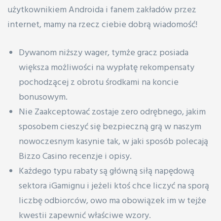
użytkownikiem Androida i fanem zakładów przez
internet, mamy na rzecz ciebie dobrą wiadomość!
Dywanom niższy wager, tymże gracz posiada
większa możliwości na wypłatę rekompensaty
pochodzącej z obrotu środkami na koncie
bonusowym.
Nie Zaakceptować zostaje zero odrębnego, jakim
sposobem cieszyć się bezpieczną grą w naszym
nowoczesnym kasynie tak, w jaki sposób polecają
Bizzo Casino recenzje i opisy.
Każdego typu rabaty są główną siłą napędową
sektora iGamignu i jeżeli ktoś chce liczyć na sporą
liczbę odbiorców, owo ma obowiązek im w tejże
kwestii zapewnić właściwe wzory.