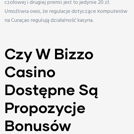
czołowej i drugiej premii jest to jedynie 20 zł.
Umożliwia owo, że regulacje dotyczące komputerów
na Curaçao regulują działalność kasyna.
Czy W Bizzo
Casino
Dostępne Są
Propozycje
Bonusów