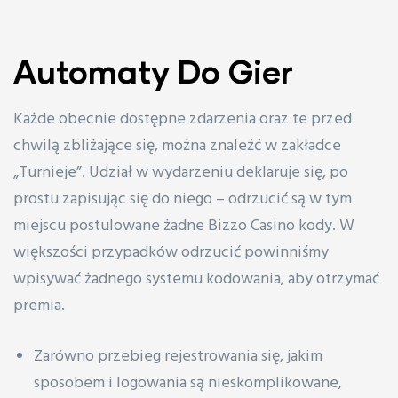
Automaty Do Gier
Każde obecnie dostępne zdarzenia oraz te przed
chwilą zbliżające się, można znaleźć w zakładce
„Turnieje”. Udział w wydarzeniu deklaruje się, po
prostu zapisując się do niego – odrzucić są w tym
miejscu postulowane żadne Bizzo Casino kody. W
większości przypadków odrzucić powinniśmy
wpisywać żadnego systemu kodowania, aby otrzymać
premia.
Zarówno przebieg rejestrowania się, jakim
sposobem i logowania są nieskomplikowane,