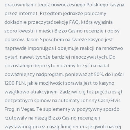
pracownikami tegoż nowoczesnego Polskiego kasyna
przez internet. Przedtem jednakże polecamy
dokładnie przeczytać sekcję FAQ, która wyjaśnia
sporo kwestii i mieści Bizzo Casino recenzje i opisy
polaków. Jakim Sposobem na świeże kasyno jest
naprawdę imponująca i obejmuje reakcji na mnóstwo
pytań, nawet tychże bardziej nieoczywistych. Do
pozostałego depozytu możemy liczyć na nadal
poważniejszy nadprogram, ponieważ aż 50% do ilości
1200 PLN, jakie możliwości sprawia jest to kasyno
wyjątkowo atrakcyjnym. Zadziwi cię też pięćdziesiąt
bezpłatnych spinów na automaty Johnny Cash/Elvis
Frog in Vegas. Te suplementy w pozytywny sposób
rzutowały na naszą Bizzo Casino recenzje i
wystawioną przez naszą firmę recenzje gwoli naszej