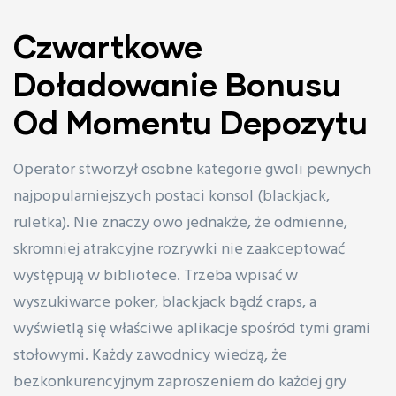
Czwartkowe
Doładowanie Bonusu
Od Momentu Depozytu
Operator stworzył osobne kategorie gwoli pewnych
najpopularniejszych postaci konsol (blackjack,
ruletka). Nie znaczy owo jednakże, że odmienne,
skromniej atrakcyjne rozrywki nie zaakceptować
występują w bibliotece. Trzeba wpisać w
wyszukiwarce poker, blackjack bądź craps, a
wyświetlą się właściwe aplikacje spośród tymi grami
stołowymi. Każdy zawodnicy wiedzą, że
bezkonkurencyjnym zaproszeniem do każdej gry