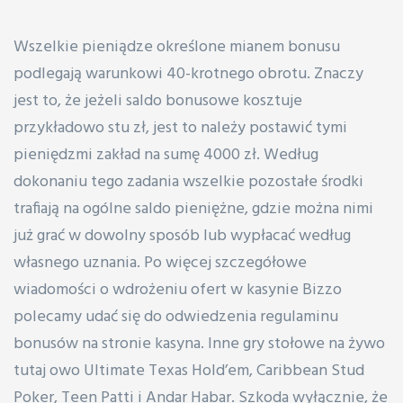
Wszelkie pieniądze określone mianem bonusu
podlegają warunkowi 40-krotnego obrotu. Znaczy
jest to, że jeżeli saldo bonusowe kosztuje
przykładowo stu zł, jest to należy postawić tymi
pieniędzmi zakład na sumę 4000 zł. Według
dokonaniu tego zadania wszelkie pozostałe środki
trafiają na ogólne saldo pieniężne, gdzie można nimi
już grać w dowolny sposób lub wypłacać według
własnego uznania. Po więcej szczegółowe
wiadomości o wdrożeniu ofert w kasynie Bizzo
polecamy udać się do odwiedzenia regulaminu
bonusów na stronie kasyna. Inne gry stołowe na żywo
tutaj owo Ultimate Texas Hold’em, Caribbean Stud
Poker, Teen Patti i Andar Habar. Szkoda wyłącznie, że