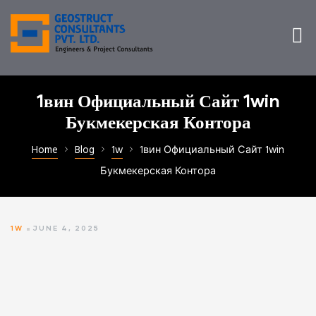
1вин Официальный Сайт 1win
Букмекерская Контора
Home
Blog
1w
1вин Официальный Сайт 1win
Букмекерская Контора
1W
JUNE 4, 2025