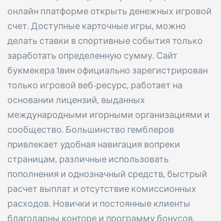
онлайн платформе открыть денежных игровой
счет. Доступные карточные игры, можно
делать ставки в спортивные события только
заработать определенную сумму. Сайт
букмекера 1вин официально зарегистрирован
только игровой веб-ресурс, работает на
основании лицензий, выданных
международными игорными организациями и
сообщество. Большинство гемблеров
привлекает удобная навигация вопреки
страницам, различные использовать
пополнения и однозначный средств, быстрый
расчет выплат и отсутствие комиссионных
расходов. Новички и постоянные клиенты
благодарны конторе и программу бонусов,