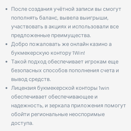
После создания учётной записи вы смогут
пополнять баланс, вывела выигрыши,
участвовать в акциях и использовали все
предложенные преимущества.
Добро пожаловать же онлайн казино а
букмекерскую контору 1Win!
Такой подход обеспечивает игрокам еще
безопасных способов пополнения счета и
вывод средств.
Лицензия букмекерской конторы 1win
обеспечивает обеспечивающее и
надежность, и зеркала приложения помогут
обойти региональные неоспоримые
доступа.