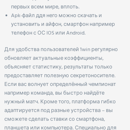
первых всем мире, вплоть.
Apk-файл ддя него можно скачать и
установить и айфон, смартфон например
телефон с ОС IOS или Android.
Для удобства пользователей 1win регулярно
обновляет актуальные коэффициенты,
объясняет статистику, результаты только
предоставляет полезную секретоносителе.
Если вас волнует определённый чемпионат
например команда, вы быстро найдёте
нужный матч. Кроме того, платформа гибко
адаптируется под разные устройства – вы
сможете сделать ставки со смартфона,
планшета или компьютера. Специально для