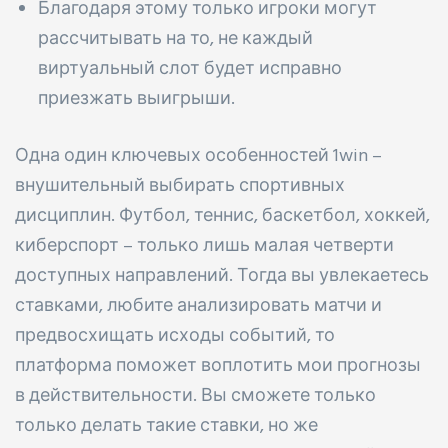
Благодаря этому только игроки могут
рассчитывать на то, не каждый
виртуальный слот будет исправно
приезжать выигрыши.
Одна один ключевых особенностей 1win –
внушительный выбирать спортивных
дисциплин. Футбол, теннис, баскетбол, хоккей,
киберспорт – только лишь малая четверти
доступных направлений. Тогда вы увлекаетесь
ставками, любите анализировать матчи и
предвосхищать исходы событий, то
платформа поможет воплотить мои прогнозы
в действительности. Вы сможете только
только делать такие ставки, но же