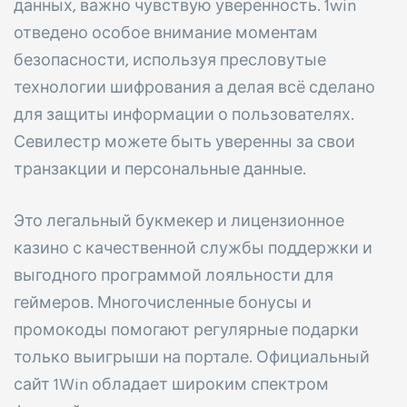
данных, важно чувствую уверенность. 1win
отведено особое внимание моментам
безопасности, используя пресловутые
технологии шифрования а делая всё сделано
для защиты информации о пользователях.
Севилестр можете быть уверенны за свои
транзакции и персональные данные.
Это легальный букмекер и лицензионное
казино с качественной службы поддержки и
выгодного программой лояльности для
геймеров. Многочисленные бонусы и
промокоды помогают регулярные подарки
только выигрыши на портале. Официальный
сайт 1Win обладает широким спектром