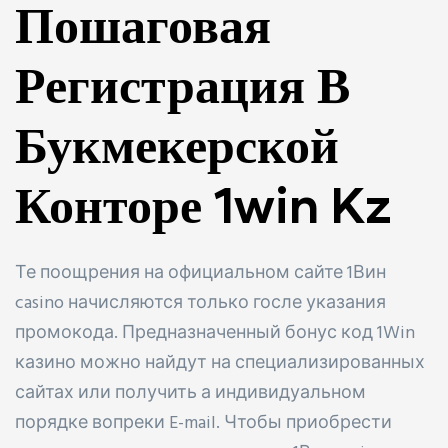
Пошаговая
Регистрация В
Букмекерской
Конторе 1win Kz
Те поощрения на официальном сайте 1Вин
casino начисляются только госле указания
промокода. Предназначенный бонус код 1Win
казино можно найдут на специализированных
сайтах или получить а индивидуальном
порядке вопреки E-mail. Чтобы приобрести