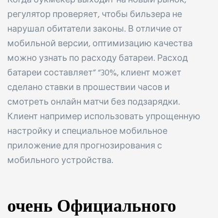
Когда букмекер выходит на новый рынок,
регулятор проверяет, чтобы бильзера не
нарушал обитатели законы. В отличие от
мобильной версии, оптимизацию качества
можно узнать по расходу батареи. Расход
батареи составляет” “30%, клиент может
сделано ставки в прошествии часов и
смотреть онлайн матчи без подзарядки.
Клиент например использовать упрощенную
настройку и специальное мобильное
приложение для прогнозирования с
мобильного устройства.
очень Официального