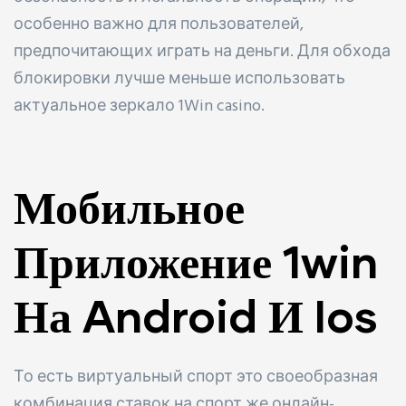
особенно важно для пользователей,
предпочитающих играть на деньги. Для обхода
блокировки лучше меньше использовать
актуальное зеркало 1Win casino.
Мобильное
Приложение 1win
На Android И Ios
То есть виртуальный спорт это своеобразная
комбинация ставок на спорт же онлайн-