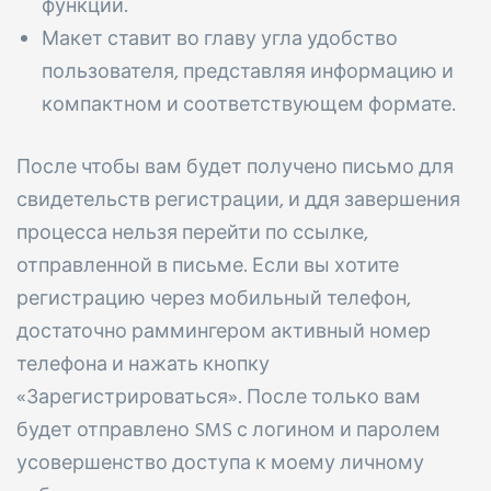
функции.
Макет ставит во главу угла удобство
пользователя, представляя информацию и
компактном и соответствующем формате.
После чтобы вам будет получено письмо для
свидетельств регистрации, и ддя завершения
процесса нельзя перейти по ссылке,
отправленной в письме. Если вы хотите
регистрацию через мобильный телефон,
достаточно раммингером активный номер
телефона и нажать кнопку
«Зарегистрироваться». После только вам
будет отправлено SMS с логином и паролем
усовершенство доступа к моему личному