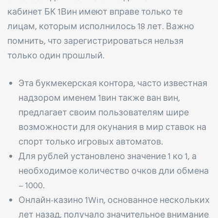
кабинет БК 1Вин имеют вправе только те
лицам, которым исполнилось 18 лет. Важно
помнить, что зарегистрироваться нельзя
только один прошлый.
Эта букмекерская контора, часто известная
надзором именем 1вин также ван вин,
предлагает своим пользователям шире
возможности для окунания в мир ставок на
спорт только игровых автоматов.
Для рублей установлено значение 1 ко 1, а
необходимое количество очков дли обмена
– 1000.
Онлайн-казино 1Win, основанное нескольких
лет назад, получало значительное внимание