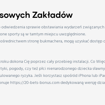
tisowych Zakładów
o odwiedzenia sprawie obstawiania wydarzeń związanych
ione sporty są w tamtym miejscu uwzględnione.
a pośrednictwem stronę bukmachera, mogą uzyskać dostęp 
roku dokona Cię poprzez cały przebieg instalacji. Co Więc
tyki, pogody, czy też płci nienarodzonego dziecka sławn
lkulowanego ryzyka. Jeśli korzystasz spośród iPhona lub 
ponuje
https://20-bets-bonus.com
dedykowaną wersję działa