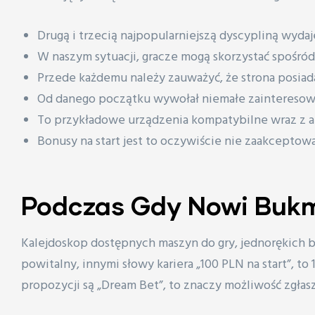
Drugą i trzecią najpopularniejszą dyscypliną wydaj
W naszym sytuacji, gracze mogą skorzystać spośród
Przede każdemu należy zauważyć, że strona posiad
Od danego początku wywołał niemałe zainteresow
To przykładowe urządzenia kompatybilne wraz z a
Bonusy na start jest to oczywiście nie zaakceptowa
Podczas Gdy Nowi Bukm
Kalejdoskop dostępnych maszyn do gry, jednorękich 
powitalny, innymi słowy kariera „100 PLN na start”,
propozycji są „Dream Bet”, to znaczy możliwość zgłas