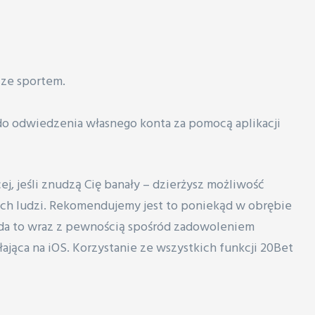
 ze sportem.
do odwiedzenia własnego konta za pomocą aplikacji
ej, jeśli znudzą Cię banały – dzierżysz możliwość
ych ludzi. Rekomendujemy jest to poniekąd w obrębie
iPada to wraz z pewnością spośród zadowoleniem
jąca na iOS. Korzystanie ze wszystkich funkcji 20Bet