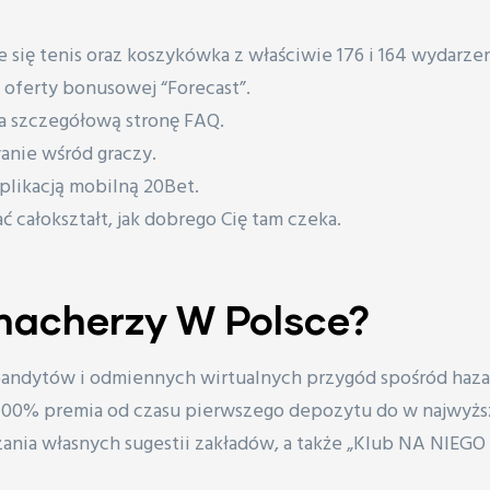
e się tenis oraz koszykówka z właściwie 176 i 164 wydarze
 oferty bonusowej “Forecast”.
a szczegółową stronę FAQ.
anie wśród graczy.
plikacją mobilną 20Bet.
ć całokształt, jak dobrego Cię tam czeka.
acherzy W Polsce?
bandytów i odmiennych wirtualnych przygód spośród haz
 to 100% premia od czasu pierwszego depozytu do w najwy
zania własnych sugestii zakładów, a także „Klub NA NIEGO