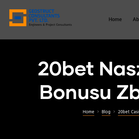
Home
Ab
20bet Nasz
Bonusu Zb
Home
Blog
20bet Cas