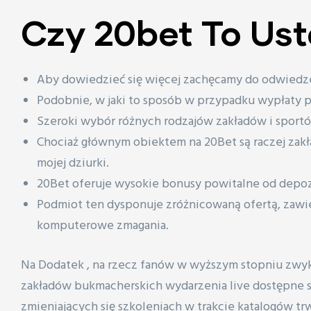
Czy 20bet To Us
Aby dowiedzieć się więcej zachęcamy do odwiedzen
Podobnie, w jaki to sposób w przypadku wypłaty 
Szeroki wybór różnych rodzajów zakładów i sport
Chociaż głównym obiektem na 20Bet są raczej zakła
mojej dziurki.
20Bet oferuje wysokie bonusy powitalne od depoz
Podmiot ten dysponuje zróżnicowaną ofertą, zawie
komputerowe zmagania.
Na Dodatek , na rzecz fanów w wyższym stopniu zwyk
zakładów bukmacherskich wydarzenia live dostępne s
zmieniających się szkoleniach w trakcie katalogów tr