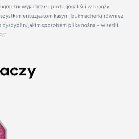
goletni wyjadacze i profesjonaliści w branży
wszystkim entuzjastom kasyn i bukmacherki również
 dyscyplin, jakim sposobem piłka nożna – w setki.
zje.
raczy