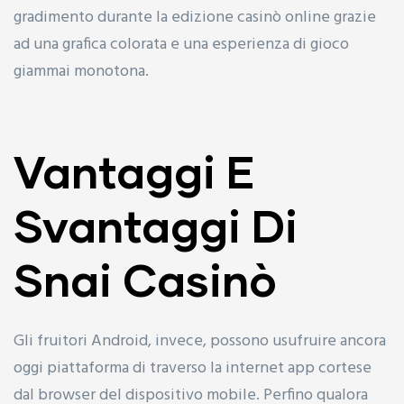
gradimento durante la edizione casinò online grazie
ad una grafica colorata e una esperienza di gioco
giammai monotona.
Vantaggi E
Svantaggi Di
Snai Casinò
Gli fruitori Android, invece, possono usufruire ancora
oggi piattaforma di traverso la internet app cortese
dal browser del dispositivo mobile. Perfino qualora