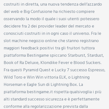
costruiti in diretta, una nuova tendenza dell’azzardo
del web e Big Confusione ha richiesto compiere
osservando la modo il quale i suoi utenti potessero
decidere fra 2 dei provider leader del mercato e
conosciuti costruiti in in ogni caso il universo. Fra le
slot machine negozio online che stanno registrano
maggiori feedback positivi tra gli fruitori tuttora
piattaforma Bestingame spiccano Starburst, Stardust,
Book of Ra Deluxe, Klondike Fever e Blood Suckers.
Fra questi Pyramid Quest e Lucky 7 successo Espresso,
Wild Toro e Win Win vittoria ELK, o Lightning
Horseman e Eagle Sun di Lightning Box. La
piattaforma bestingame.it rispetta qualsivoglia i più
alti standard successo sicurezza e è perfettamente
conforme alla regolarizzazione prevista dalla