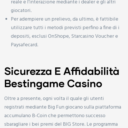
reale e l’interazione mediante i dealer e gli altri
giocatori.
Per adempiere un prelievo, da ultimo, è fattibile
utilizzare tutti i metodi previsti perfino a fine di i
depositi, esclusi OnShope, Starcasino Voucher e
Paysafecard.
Sicurezza E Affidabilità
Bestingame Casino
Oltre a presente, ogni volta il quale gli utenti
registrati mediante Big Fun giocano sulla piattaforma
accumulano B-Coin che permettono successo
sbaragliare i bei premi del BIG Store. Le programma