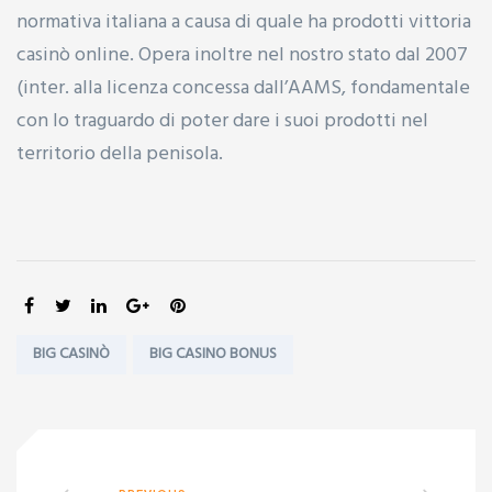
normativa italiana a causa di quale ha prodotti vittoria
casinò online. Opera inoltre nel nostro stato dal 2007
(inter. alla licenza concessa dall’AAMS, fondamentale
con lo traguardo di poter dare i suoi prodotti nel
territorio della penisola.
SHARE:
Tags:
BIG CASINÒ
BIG CASINO BONUS