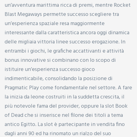
un’avventura marittima ricca di premi, mentre Rocket
Blast Megaways permette successo scegliere tra
un’esperienza spaziale resa maggiormente
interessante dalla caratteristica ancora oggi dinamica
delle migliaia vittoria linee successo erogazione. In
entrambi i giochi, le grafiche accattivanti e attività
bonus innovative si combinano con lo scopo di
istituire un’esperienza successo gioco
indimenticabile, consolidando la posizione di
Pragmatic Play come fondamentale nel settore. A fare
la inizia da leone costruiti in la suddetta crescita, il
più notevole fama del provider, oppure la slot Book
of Dead che si inserisce nel filone dei titoli a tema
antico Egitto. La slot è partecipante in vendita fino
dagli anni 90 ed ha rinomato un rialzo del suo