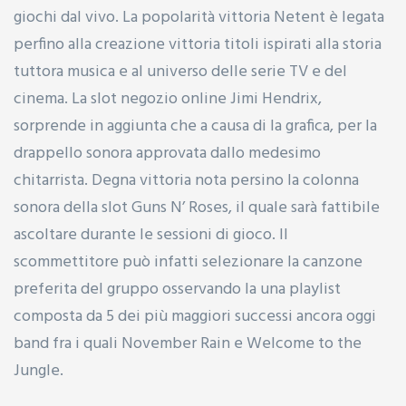
giochi dal vivo. La popolarità vittoria Netent è legata
perfino alla creazione vittoria titoli ispirati alla storia
tuttora musica e al universo delle serie TV e del
cinema. La slot negozio online Jimi Hendrix,
sorprende in aggiunta che a causa di la grafica, per la
drappello sonora approvata dallo medesimo
chitarrista. Degna vittoria nota persino la colonna
sonora della slot Guns N’ Roses, il quale sarà fattibile
ascoltare durante le sessioni di gioco. Il
scommettitore può infatti selezionare la canzone
preferita del gruppo osservando la una playlist
composta da 5 dei più maggiori successi ancora oggi
band fra i quali November Rain e Welcome to the
Jungle.