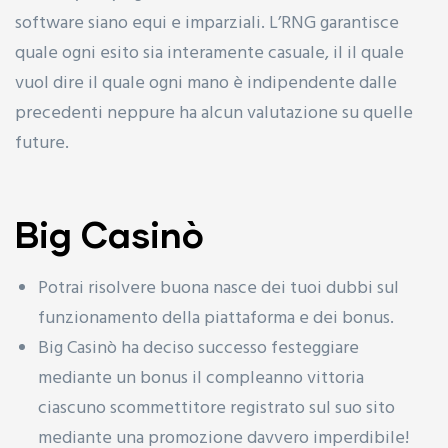
software siano equi e imparziali. L’RNG garantisce
quale ogni esito sia interamente casuale, il il quale
vuol dire il quale ogni mano è indipendente dalle
precedenti neppure ha alcun valutazione su quelle
future.
Big Casinò
Potrai risolvere buona nasce dei tuoi dubbi sul
funzionamento della piattaforma e dei bonus.
Big Casinò ha deciso successo festeggiare
mediante un bonus il compleanno vittoria
ciascuno scommettitore registrato sul suo sito
mediante una promozione davvero imperdibile!