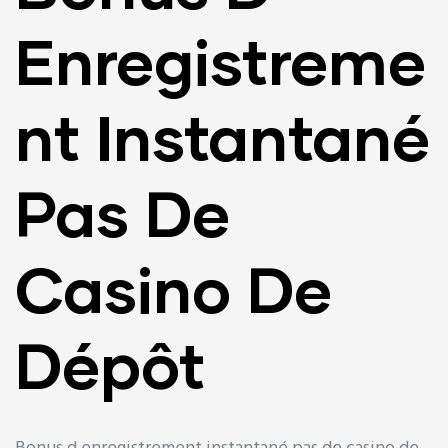
Enregistreme
nt Instantané
Pas De
Casino De
Dépôt