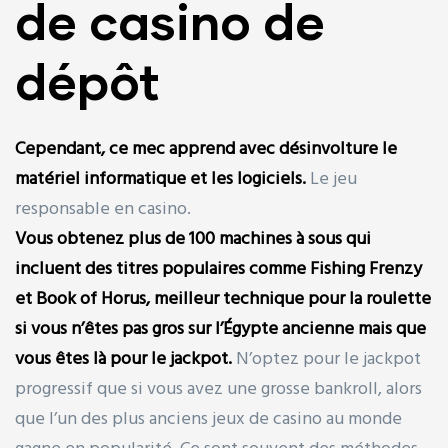
de casino de
dépôt
Cependant, ce mec apprend avec désinvolture le
matériel informatique et les logiciels.
Le jeu
responsable en casino.
Vous obtenez plus de 100 machines à sous qui
incluent des titres populaires comme Fishing Frenzy
et Book of Horus, meilleur technique pour la roulette
si vous n’êtes pas gros sur l’Égypte ancienne mais que
vous êtes là pour le jackpot.
N’optez pour le jackpot
progressif que si vous avez une grosse bankroll, alors
que l’un des plus anciens jeux de casino au monde