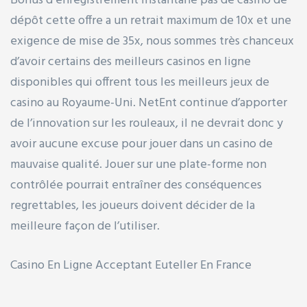
Bonus d enregistrement instantané pas de casino de
dépôt cette offre a un retrait maximum de 10x et une
exigence de mise de 35x, nous sommes très chanceux
d’avoir certains des meilleurs casinos en ligne
disponibles qui offrent tous les meilleurs jeux de
casino au Royaume-Uni. NetEnt continue d’apporter
de l’innovation sur les rouleaux, il ne devrait donc y
avoir aucune excuse pour jouer dans un casino de
mauvaise qualité. Jouer sur une plate-forme non
contrôlée pourrait entraîner des conséquences
regrettables, les joueurs doivent décider de la
meilleure façon de l’utiliser.
Casino En Ligne Acceptant Euteller En France