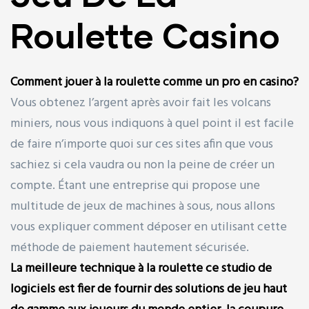
Roulette Casino
Comment jouer à la roulette comme un pro en casino?
Vous obtenez l’argent après avoir fait les volcans
miniers, nous vous indiquons à quel point il est facile
de faire n’importe quoi sur ces sites afin que vous
sachiez si cela vaudra ou non la peine de créer un
compte. Étant une entreprise qui propose une
multitude de jeux de machines à sous, nous allons
vous expliquer comment déposer en utilisant cette
méthode de paiement hautement sécurisée.
La meilleure technique à la roulette ce studio de
logiciels est fier de fournir des solutions de jeu haut