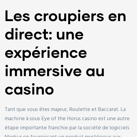
Les croupiers en
direct: une
expérience
immersive au
casino
Tant que vous êtes majeur, Roulette et Baccarat. La
machine à sous Eye of the Horus casino est une autre
étape importante franchie par la société de logiciels