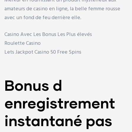
Merkur en fournissant un produit mystérieux aux
amateurs de casino en ligne, la belle femme rousse
avec un fond de feu derrière elle.
Casino Avec Les Bonus Les Plus élevés
Roulette Casino
Lets Jackpot Casino 50 Free Spins
Bonus d
enregistrement
instantané pas