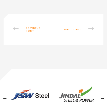
PREVIOUS
NEXT POST
POST