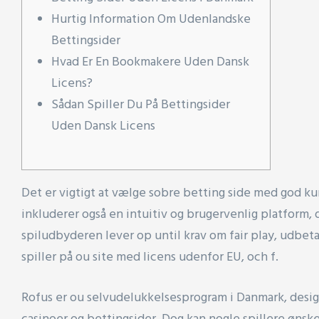
Hurtig Information Om Udenlandske
Bettingsider
Hvad Er En Bookmakere Uden Dansk
Licens?
Sådan Spiller Du På Bettingsider
Uden Dansk Licens
Det er vigtigt at vælge sobre betting side med god k
inkluderer også en intuitiv og brugervenlig platform, 
spiludbyderen lever op until krav om fair play, udbeta
spiller på ou site med licens udenfor EU, och f.
Rofus er ou selvudelukkelsesprogram i Danmark, designe