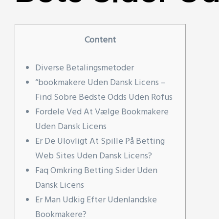
Content
Diverse Betalingsmetoder
“bookmakere Uden Dansk Licens –
Find Sobre Bedste Odds Uden Rofus
Fordele Ved At Vælge Bookmakere
Uden Dansk Licens
Er De Ulovligt At Spille På Betting
Web Sites Uden Dansk Licens?
Faq Omkring Betting Sider Uden
Dansk Licens
Er Man Udkig Efter Udenlandske
Bookmakere?