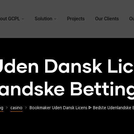
out GCPL
Solution
Projects
Our Clients
O
den Dansk Lic
andske Betting
og
casino
Bookmaker Uden Dansk Licens ᐈ Bedste Udenlandske B