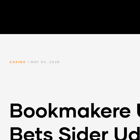
CASINO
MAY 30, 2025
Bookmakere 
Bets Sider U