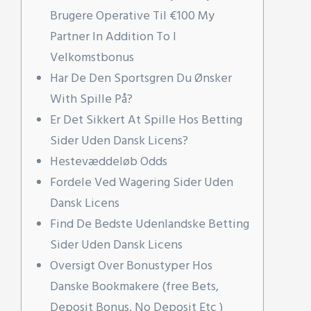
Brugere Operative Til €100 My
Partner In Addition To I
Velkomstbonus
Har De Den Sportsgren Du Ønsker
With Spille På?
Er Det Sikkert At Spille Hos Betting
Sider Uden Dansk Licens?
Hestevæddeløb Odds
Fordele Ved Wagering Sider Uden
Dansk Licens
Find De Bedste Udenlandske Betting
Sider Uden Dansk Licens
Oversigt Over Bonustyper Hos
Danske Bookmakere (free Bets,
Deposit Bonus, No Deposit Etc )