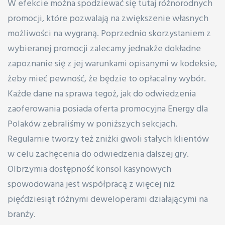
W efekcie można spodziewać się tutaj różnorodnych
promocji, które pozwalają na zwiększenie własnych
możliwości na wygraną. Poprzednio skorzystaniem z
wybieranej promocji zalecamy jednakże dokładne
zapoznanie się z jej warunkami opisanymi w kodeksie,
żeby mieć pewność, że będzie to opłacalny wybór.
Każde dane na sprawa tegoż, jak do odwiedzenia
zaoferowania posiada oferta promocyjna Energy dla
Polaków zebraliśmy w poniższych sekcjach.
Regularnie tworzy też zniżki gwoli stałych klientów
w celu zachęcenia do odwiedzenia dalszej gry.
Olbrzymia dostępność konsol kasynowych
spowodowana jest współpracą z więcej niż
pięćdziesiąt różnymi deweloperami działającymi na
branży.