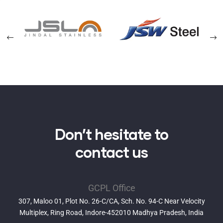
Don’t hesitate to
contact us
GCPL Office
307, Maloo 01, Plot No. 26-C/CA, Sch. No. 94-C Near Velocity
Multiplex, Ring Road, Indore-452010 Madhya Pradesh, India