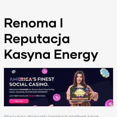
Renoma I
Reputacja
Kasyna Energy