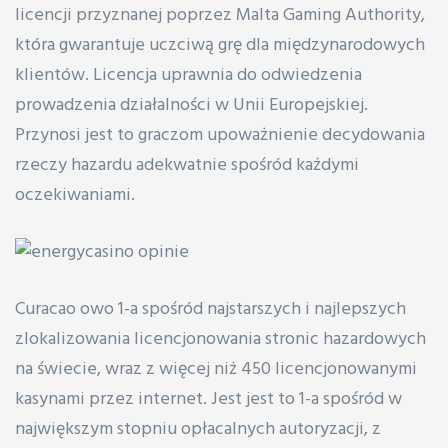
licencji przyznanej poprzez Malta Gaming Authority,
która gwarantuje uczciwą grę dla międzynarodowych
klientów. Licencja uprawnia do odwiedzenia
prowadzenia działalności w Unii Europejskiej.
Przynosi jest to graczom upoważnienie decydowania
rzeczy hazardu adekwatnie spośród każdymi
oczekiwaniami.
Curacao owo 1-a spośród najstarszych i najlepszych
zlokalizowania licencjonowania stronic hazardowych
na świecie, wraz z więcej niż 450 licencjonowanymi
kasynami przez internet. Jest jest to 1-a spośród w
największym stopniu opłacalnych autoryzacji, z