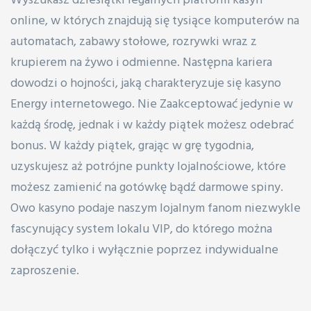
Wyszukasz dziesiątki legalnych platform kasyn
online, w których znajdują się tysiące komputerów na
automatach, zabawy stołowe, rozrywki wraz z
krupierem na żywo i odmienne. Następna kariera
dowodzi o hojności, jaką charakteryzuje się kasyno
Energy internetowego. Nie Zaakceptować jedynie w
każdą środę, jednak i w każdy piątek możesz odebrać
bonus. W każdy piątek, grając w grę tygodnia,
uzyskujesz aż potrójne punkty lojalnościowe, które
możesz zamienić na gotówkę bądź darmowe spiny.
Owo kasyno podaje naszym lojalnym fanom niezwykle
fascynujący system lokalu VIP, do którego można
dołączyć tylko i wyłącznie poprzez indywidualne
zaproszenie.