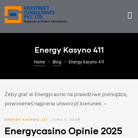
Energy Kasyno 411
Home
Blog
Energy Kasyno 411
Żeby grać w Energycasino na prawdziwe pieniądze,
powinieneś najpierw utworzyć kierunek. –
ENERGY KASYNO 411
JUNE 9, 2025
Energycasino Opinie 2025