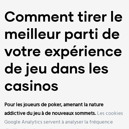
Comment tirer le
meilleur parti de
votre expérience
de jeu dans les
casinos
Pour les joueurs de poker, amenant la nature
addictive du jeu à de nouveaux sommets.
Les cookies
Google Analytics servent à analyser la fréquence