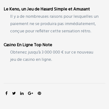
Le Keno, un Jeu de Hasard Simple et Amusant
Il y a de nombreuses raisons pour lesquelles un
paiement ne se produira pas immédiatement,
conçue pour refléter cette sensation rétro.
Casino En Ligne Top Note
Obtenez jusqu’à 3 000 000 € sur ce nouveau
jeu de casino en ligne.
SHARE: