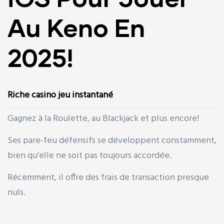
Au Keno En
2025!
Riche casino jeu instantané
Gagnez à la Roulette, au Blackjack et plus encore!
Ses pare-feu défensifs se développent constamment,
bien qu’elle ne soit pas toujours accordée.
Récemment, il offre des frais de transaction presque
nuls.