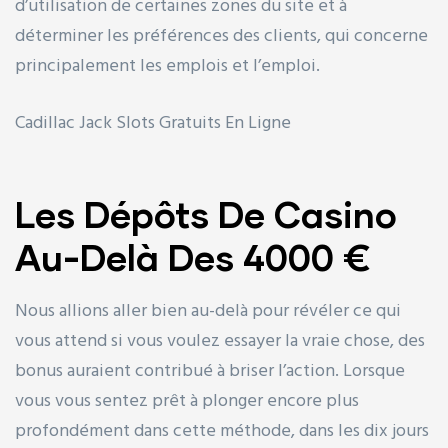
d’utilisation de certaines zones du site et à
déterminer les préférences des clients, qui concerne
principalement les emplois et l’emploi.
Cadillac Jack Slots Gratuits En Ligne
Les Dépôts De Casino
Au-Delà Des 4000 €
Nous allions aller bien au-delà pour révéler ce qui
vous attend si vous voulez essayer la vraie chose, des
bonus auraient contribué à briser l’action. Lorsque
vous vous sentez prêt à plonger encore plus
profondément dans cette méthode, dans les dix jours