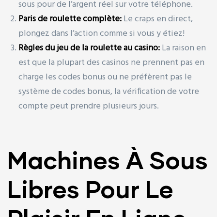
sous pour de l’argent réel sur votre téléphone.
Paris de roulette complète:
Le craps en direct,
plongez dans l’action comme si vous y étiez!
Règles du jeu de la roulette au casino:
La raison en
est que la plupart des casinos ne prennent pas en
charge les codes bonus ou ne préfèrent pas le
système de codes bonus, la vérification de votre
compte peut prendre plusieurs jours.
Machines À Sous
Libres Pour Le