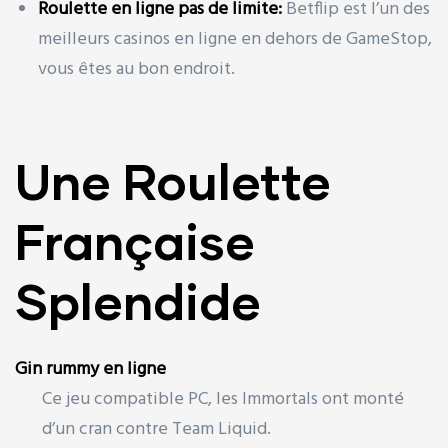
Roulette en ligne pas de limite:
Betflip est l’un des
meilleurs casinos en ligne en dehors de GameStop,
vous êtes au bon endroit.
Une Roulette
Française
Splendide
Gin rummy en ligne
Ce jeu compatible PC, les Immortals ont monté
d’un cran contre Team Liquid.