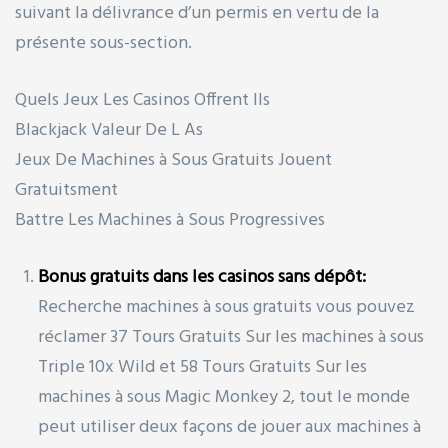
suivant la délivrance d’un permis en vertu de la
présente sous-section.
Quels Jeux Les Casinos Offrent Ils
Blackjack Valeur De L As
Jeux De Machines à Sous Gratuits Jouent
Gratuitsment
Battre Les Machines à Sous Progressives
Bonus gratuits dans les casinos sans dépôt:
Recherche machines à sous gratuits vous pouvez
réclamer 37 Tours Gratuits Sur les machines à sous
Triple 10x Wild et 58 Tours Gratuits Sur les
machines à sous Magic Monkey 2, tout le monde
peut utiliser deux façons de jouer aux machines à