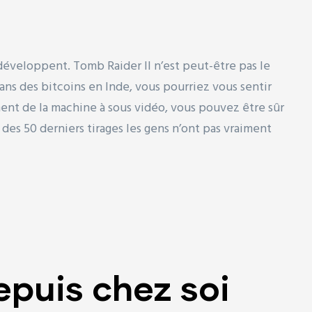
 développent. Tomb Raider II n’est peut-être pas le
ans des bitcoins en Inde, vous pourriez vous sentir
ement de la machine à sous vidéo, vous pouvez être sûr
s des 50 derniers tirages les gens n’ont pas vraiment
epuis chez soi