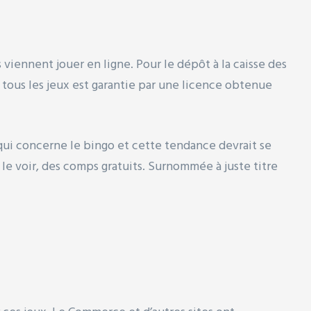
 viennent jouer en ligne. Pour le dépôt à la caisse des
tous les jeux est garantie par une licence obtenue
 qui concerne le bingo et cette tendance devrait se
le voir, des comps gratuits. Surnommée à juste titre