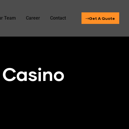
ur Team
Career
Contact
Get A Quote
 Casino