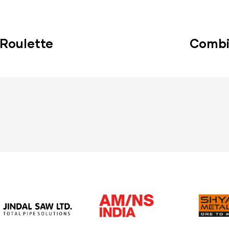
Roulette
Combi