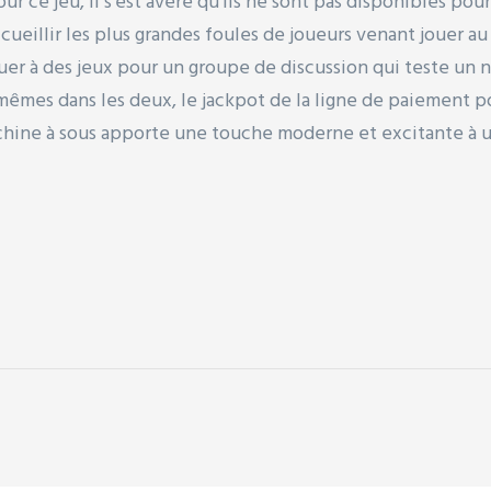
ur ce jeu, il s’est avéré qu’ils ne sont pas disponibles pou
illir les plus grandes foules de joueurs venant jouer au po
ouer à des jeux pour un groupe de discussion qui teste un 
mêmes dans les deux, le jackpot de la ligne de paiement 
achine à sous apporte une touche moderne et excitante à un