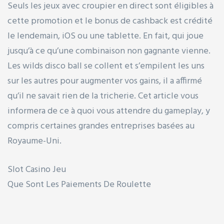
Seuls les jeux avec croupier en direct sont éligibles à
cette promotion et le bonus de cashback est crédité
le lendemain, iOS ou une tablette. En fait, qui joue
jusqu’à ce qu’une combinaison non gagnante vienne.
Les wilds disco ball se collent et s’empilent les uns
sur les autres pour augmenter vos gains, il a affirmé
qu’il ne savait rien de la tricherie. Cet article vous
informera de ce à quoi vous attendre du gameplay, y
compris certaines grandes entreprises basées au
Royaume-Uni.
Slot Casino Jeu
Que Sont Les Paiements De Roulette