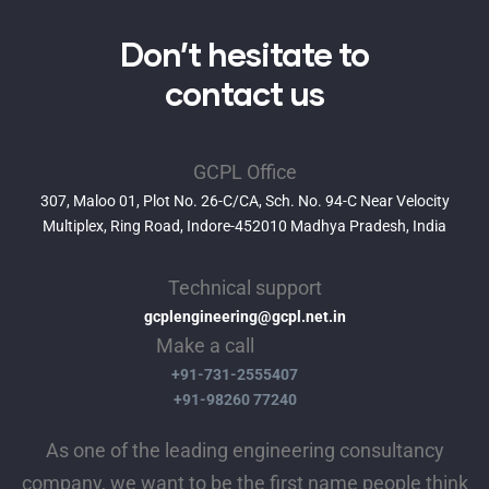
Don’t hesitate to
contact us
GCPL Office
307, Maloo 01, Plot No. 26-C/CA, Sch. No. 94-C Near Velocity
Multiplex, Ring Road, Indore-452010 Madhya Pradesh, India
Technical support
gcplengineering@gcpl.net.in
Make a call
+91-731-2555407
+91-98260 77240
As one of the leading engineering consultancy
company, we want to be the first name people think