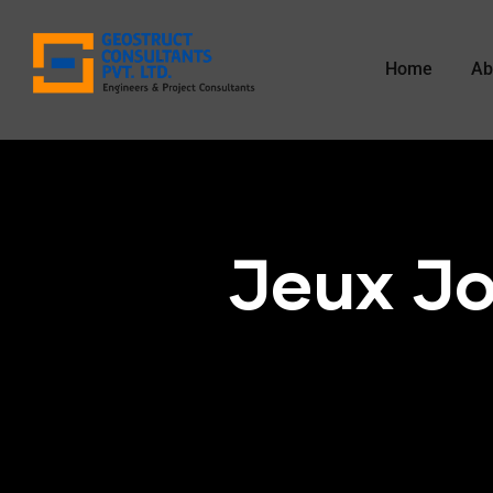
Home
Ab
Jeux J