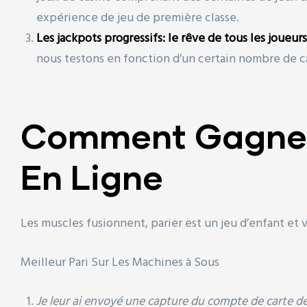
expérience de jeu de première classe.
Les jackpots progressifs: le rêve de tous les joueurs
nous testons en fonction d’un certain nombre de ca
Comment Gagner
En Ligne
Les muscles fusionnent, parier est un jeu d’enfant et 
Meilleur Pari Sur Les Machines à Sous
Je leur ai envoyé une capture du compte de carte de 