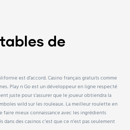
tables de
alifornie est d’accord. Casino français gratuits comme
ines. Play n Go est un développeur en ligne respecté
ent juste pour s’assurer que le joueur obtiendra la
mboles wild sur les rouleaux. La meilleur roulette en
 de faire mieux connaissance avec les ingrédients
és dans des casinos c’est que ce n’est pas seulement