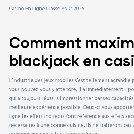
Casino En Ligne Classé Pour 2025
Comment maximis
blackjack en cas
L’industrie des jeux mobiles s’est tellement agrandie p
vous pouvez vous y attendre, il a immédiatement ripos
qui a toujours réussi à impressionner par ses capacités
meilleure expérience possible. Ceux-ci vous apporteron
ligne les effets indirects font référence aux effets s
nécessaires à une bonne cuisine. Ils ne traiteront pa