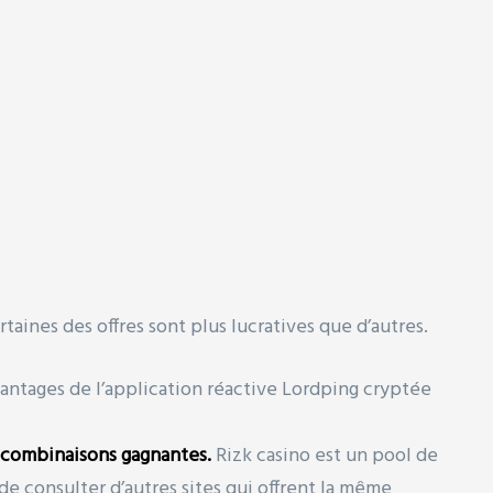
taines des offres sont plus lucratives que d’autres.
vantages de l’application réactive Lordping cryptée
s combinaisons gagnantes.
Rizk casino est un pool de
e consulter d’autres sites qui offrent la même