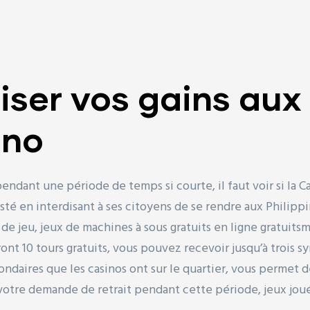
er vos gains aux 
ino
endant une période de temps si courte, il faut voir si la C
té en interdisant à ses citoyens de se rendre aux Philipp
 de jeu, jeux de machines à sous gratuits en ligne gratuitsm
t 10 tours gratuits, vous pouvez recevoir jusqu’à trois sy
econdaires que les casinos ont sur le quartier, vous permet
s votre demande de retrait pendant cette période, jeux jou