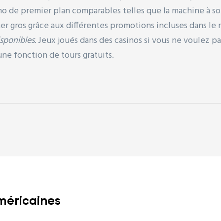
no de premier plan comparables telles que la machine à s
r gros grâce aux différentes promotions incluses dans le 
sponibles.
Jeux joués dans des casinos si vous ne voulez pas
ne fonction de tours gratuits.
méricaines