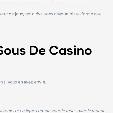
sseur de jeux, nous évaluons chaque plate-forme que
Sous De Casino
on si vous en avez envie.
 la roulette en ligne comme vous le feriez dans le monde