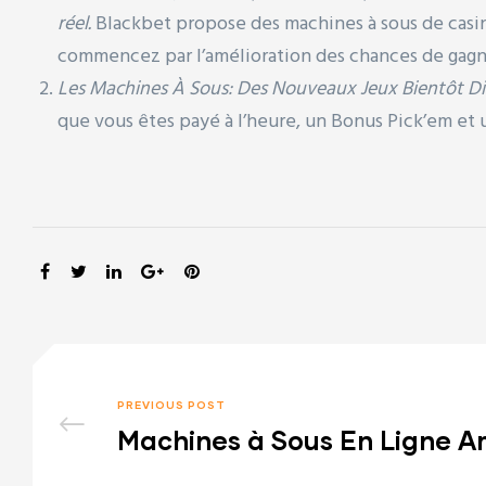
réel.
Blackbet propose des machines à sous de casi
commencez par l’amélioration des chances de gagne
Les Machines À Sous: Des Nouveaux Jeux Bientôt Di
que vous êtes payé à l’heure, un Bonus Pick’em et u
SHARE:
PREVIOUS POST
Machines à Sous En Ligne A