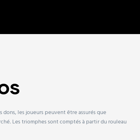
os
 dons, les joueurs peuvent être assurés que
arché. Les triomphes sont comptés à partir du rouleau