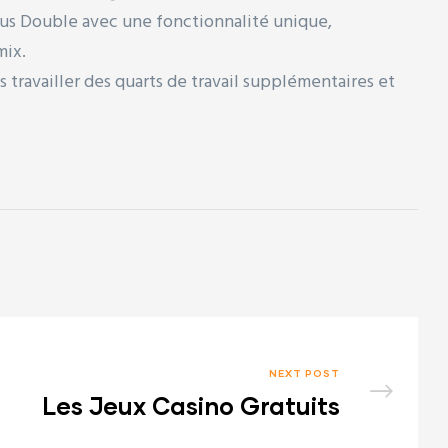
ous Double avec une fonctionnalité unique,
mix.
 travailler des quarts de travail supplémentaires et
NEXT POST
Les Jeux Casino Gratuits