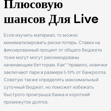
Плюсовую
шансов Для Live
Если изучить материал, то можно
минимализировать риски потерь. Ставки на
фиксированный процент от общего бюджета
тоже могут могут рекомендованы
начинающим бетторам. Как” “правило, новички
заключают пари в размере 5-10% от банкролла.
Советую также определять максимальный
суточный бюджет, но поможет избежать
быстрого проигрыша банка и короткий
промежуток долгое.