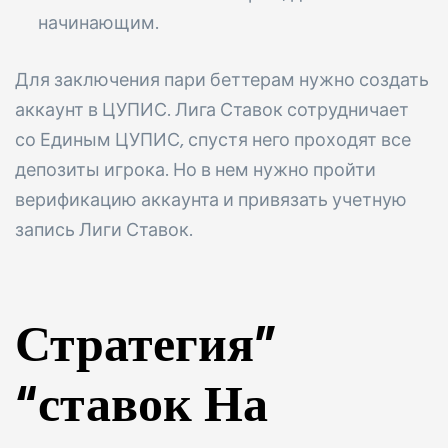
начинающим.
Для заключения пари беттерам нужно создать
аккаунт в ЦУПИС. Лига Ставок сотрудничает
со Единым ЦУПИС, спустя него проходят все
депозиты игрока. Но в нем нужно пройти
верификацию аккаунта и привязать учетную
запись Лиги Ставок.
Стратегия”
“ставок На