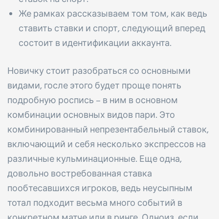
Же рамках рассказываем том том, как ведь
ставить ставки и спорт, следующий вперед
состоит в идентификации аккаунта.
Новичку стоит разобраться со основными
видами, госле этого будет проще понять
подробную роспись – в ним в основном
комбинации основных видов пари. Это
комбинированный непрезентабельный ставок,
включающий и себя несколько экспрессов на
различные кульминационные. Еще одна,
довольно востребованная ставка
пообтесавшихся игроков, ведь неусыпным
тотал подходит весьма много событий в
конкретном матче или в ринге. Одноиз, если