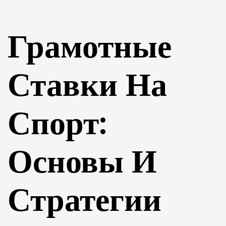
Грамотные
Ставки На
Спорт:
Основы И
Стратегии