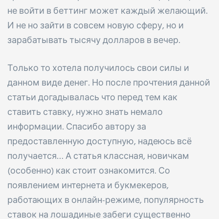
не войти в беттинг может каждый желающий.
И не но зайти в совсем новую сферу, но и
зарабатывать тысячу долларов в вечер.
Только то хотела получилось свои силы и
данном виде денег. Но после прочтения данной
статьи догадывалась что перед тем как
ставить ставку, нужно знать немало
информации. Спасибо автору за
предоставленную доступную, надеюсь всё
получается… А статья классная, новичкам
(особенно) как стоит ознакомится. Со
появлением интернета и букмекеров,
работающих в онлайн-режиме, популярность
ставок на лошадиные забеги существенно