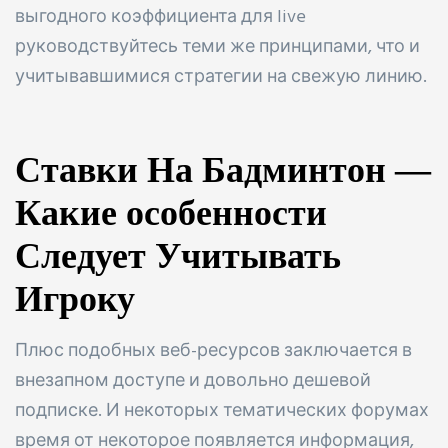
выгодного коэффициента для live
руководствуйтесь теми же принципами, что и
учитывавшимися стратегии на свежую линию.
Ставки На Бадминтон ―
Какие особенности
Следует Учитывать
Игроку
Плюс подобных веб-ресурсов заключается в
внезапном доступе и довольно дешевой
подписке. И некоторых тематических форумах
время от некоторое появляется информация,