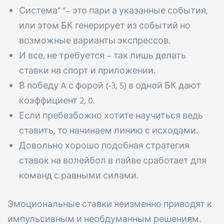
Система” “– это пари а указанные события,
или этом БК генерирует из событий но
возможные варианты экспрессов.
И все, не требуется – так лишь делать
ставки на спорт и приложении.
В победу A с форой (-3, 5) в одной БК дают
коэффициент 2, 0.
Если пребезбожно хотите научиться ведь
ставить, то начинаем линию с исходами.
Довольно хорошо подобная стратегия
ставок на волейбол в лайве сработает для
команд с равными силами.
Эмоциональные ставки неизменно приводят к
импульсивным и необдуманным решениям.