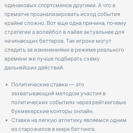
одинаковых спортсменов другими. А что в
прематче проанализировать исход события
крайне сложно. Вот еще одна причина, почему
стратегии а волейбол в лайве актуальнее для
начинающих беттеров. Так игроки могут
следить за изменениями в режиме реального
времени же лучше подбирать схему
дальнейших действий.
Политические ставки ― это
захватывающий методом участия в
политических событиях через рейтинговые
букмекерские конторы онлайн.
Ставки на легкую атлетику являемся одним
из старожилов в мире беттинга.