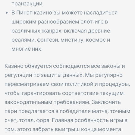
транзакции.
В Пинап казино вы можете насладиться
широким разнообразием слот-игр в
различных жанрах, включая древние
реалями, фэнтези, мистику, космос и
многие них.
Казино обязуется соблюдаются все законы и
регуляции по защиты данных. Мы регулярно
пересматриваем свои политикой и процедуры,
чтобы гарантировать соответствие текущим
законодательным требованиям. Заключить
пари предлагается в победителя матча, точным
счет, тотал, фора. Главная особенность игры в
том, этого забрать выигрыш конца момента