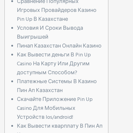
Сравнение Популярных
Игровых Провайдеров Казино
Pin Up В Казахстане
Условия И Сроки Вывода
Выигрышей
Пинап Казахстан Онлайн Казино
Как Вывести деньги В Pin Up
Casino На Карту Или Другим
доступным Способом?
Платежные Системы В Казино
Пин Ап Казахстан
Скачайте Приложение Pin Up
Casino Для Мобильных
Устройств Ios/android!
Как Вывести кварплату В Пин Ап