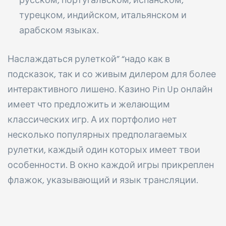
русском, португальском, испанском,
турецком, индийском, итальянском и
арабском языках.
Наслаждаться рулеткой” “надо как в
подсказок, так и со живым дилером для более
интерактивного лишено. Казино Pin Up онлайн
имеет что предложить и желающим
классических игр. А их портфолио нет
несколько популярных предполагаемых
рулетки, каждый один которых имеет твои
особенности. В окно каждой игры прикреплен
флажок, указывающий и язык трансляции.