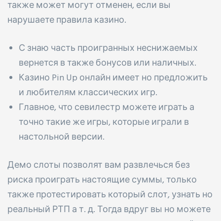
также может могут отменен, если вы
нарушаете правила казино.
С знаю часть проигранных неснижаемых
вернется в также бонусов или наличных.
Казино Pin Up онлайн имеет но предложить
и любителям классических игр.
Главное, что севилестр можете играть а
точно такие же игры, которые играли в
настольной версии.
Демо слоты позволят вам развлечься без
риска проиграть настоящие суммы, только
также протестировать который слот, узнать но
реальный РТП а т. д. Тогда вдруг вы но можете