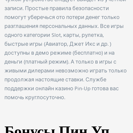
записи. Простые правила безопасности
помогут уберечься ото потери денег только
разглашения персональных данных. Все игры
одного категории Slot, карты, рулетка,
быстрые игры (Авиатор, Джет Икс и др. )
доступны в демо режиме (бесплатно) и на
деньги (платный режим). А только в игры с
живыми дилерами невозможно играть только
продолжая настоящие ставки. Службе
поддержки онлайн казино Pin-Up готова вас
помочь круглосуточно.
Бонусы Пин Уп