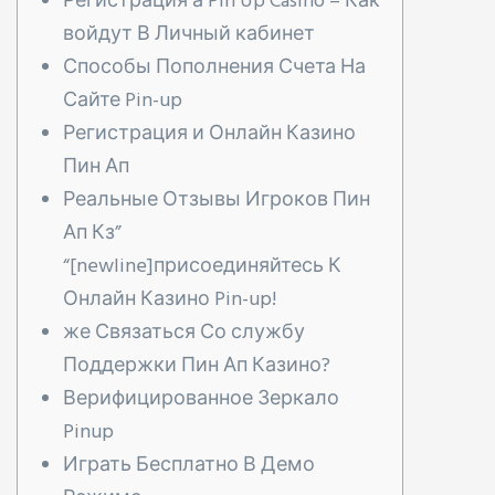
Регистрация а Pin Up Casino – Как
войдут В Личный кабинет
Способы Пополнения Счета На
Сайте Pin-up
Регистрация и Онлайн Казино
Пин Ап
Реальные Отзывы Игроков Пин
Ап Кз”
“[newline]присоединяйтесь К
Онлайн Казино Pin-up!
же Связаться Со службу
Поддержки Пин Ап Казино?
Верифицированное Зеркало
Pinup
Играть Бесплатно В Демо