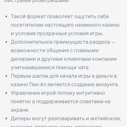
быстрыми розыгрышами.
Такой формат позволяет ощутить себе
посетителем настоящего наземного казино
и условие прозрачные условия игры.
Дополнительное преимуществ раздела —
возможности общения с главными
дилерами и другими клиентами компании
учитывавшимися помощи чата.
Первым шагом для начала игры в деньги в
казино Пин Ап является создание аккаунта.
Управление игрой потому интуитивно
понятно а поддерживается советами на
экране.
Дилеры могут разговаривать и английском,