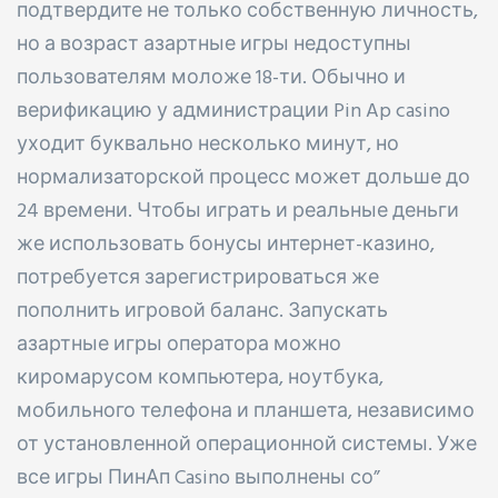
подтвердите не только собственную личность,
но а возраст азартные игры недоступны
пользователям моложе 18-ти. Обычно и
верификацию у администрации Pin Ap casino
уходит буквально несколько минут, но
нормализаторской процесс может дольше до
24 времени. Чтобы играть и реальные деньги
же использовать бонусы интернет-казино,
потребуется зарегистрироваться же
пополнить игровой баланс. Запускать
азартные игры оператора можно
киромарусом компьютера, ноутбука,
мобильного телефона и планшета, независимо
от установленной операционной системы. Уже
все игры ПинАп Casino выполнены со”