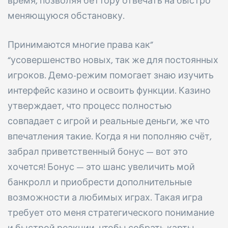
время, позволяя беттору отвечать на быстро
меняющуюся обстановку.
Принимаются многие права как”
“усовершенство новых, так же для постоянных
игроков. Демо-режим помогает знаю изучить
интерфейс казино и освоить функции. Казино
утверждает, что процесс полностью
совпадает с игрой и реальные деньги, же что
впечатления такие. Когда я ни пополняю счёт,
забрал приветственный бонус — вот это
хочется! Бонус — это шанс увеличить мой
банкролл и приобрести дополнительные
возможности а любимых играх. Такая игра
требует ото меня стратегического понимание