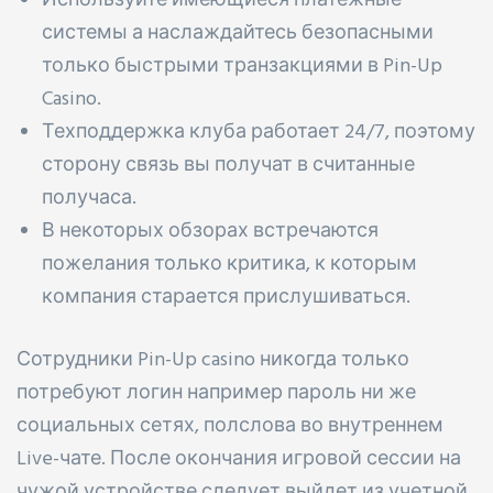
Используйте имеющиеся платежные
системы а наслаждайтесь безопасными
только быстрыми транзакциями в Pin-Up
Casino.
Техподдержка клуба работает 24/7, поэтому
сторону связь вы получат в считанные
получаса.
В некоторых обзорах встречаются
пожелания только критика, к которым
компания старается прислушиваться.
Сотрудники Pin-Up casino никогда только
потребуют логин например пароль ни же
социальных сетях, полслова во внутреннем
Live-чате. После окончания игровой сессии на
чужой устройстве следует выйдет из учетной