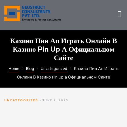
Казино Пин Ап Играть Онлайн В
Казино Pin Up А Официальном
Сайте
Home
Blog
Uncategorized
Казино Пин Ап Играть
Онлайн В Казино Pin Up а Официальном Сайте
UNCATEGORIZED
JUNE 9, 2025