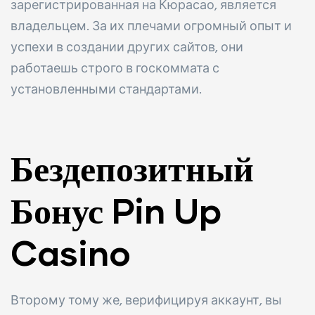
зарегистрированная на Кюрасао, является
владельцем. За их плечами огромный опыт и
успехи в создании других сайтов, они
работаешь строго в госкоммата с
установленными стандартами.
Бездепозитный
Бонус Pin Up
Casino
Второму тому же, верифицируя аккаунт, вы