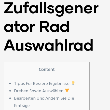
Zufallsgener
ator Rad
Auswahlrad
Content
Tipps Für Bessere Ergebnisse
Drehen Sowie Auswählen
Bearbeiten Und Ändern Sie Die
Einträge