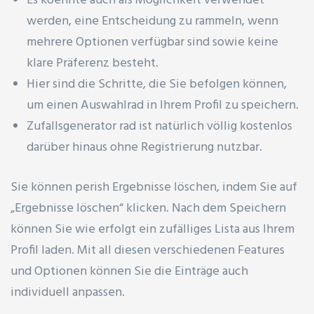
Es koennte auch als Möglichkeit verwendet
werden, eine Entscheidung zu rammeln, wenn
mehrere Optionen verfügbar sind sowie keine
klare Präferenz besteht.
Hier sind die Schritte, die Sie befolgen können,
um einen Auswahlrad in Ihrem Profil zu speichern.
Zufallsgenerator rad ist natürlich völlig kostenlos
darüber hinaus ohne Registrierung nutzbar.
Sie können perish Ergebnisse löschen, indem Sie auf
„Ergebnisse löschen“ klicken. Nach dem Speichern
können Sie wie erfolgt ein zufälliges Lista aus Ihrem
Profil laden. Mit all diesen verschiedenen Features
und Optionen können Sie die Einträge auch
individuell anpassen.