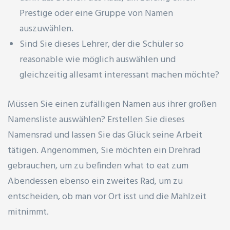
Prestige oder eine Gruppe von Namen
auszuwählen.
Sind Sie dieses Lehrer, der die Schüler so
reasonable wie möglich auswählen und
gleichzeitig allesamt interessant machen möchte?
Müssen Sie einen zufälligen Namen aus ihrer großen
Namensliste auswählen? Erstellen Sie dieses
Namensrad und lassen Sie das Glück seine Arbeit
tätigen. Angenommen, Sie möchten ein Drehrad
gebrauchen, um zu befinden what to eat zum
Abendessen ebenso ein zweites Rad, um zu
entscheiden, ob man vor Ort isst und die Mahlzeit
mitnimmt.