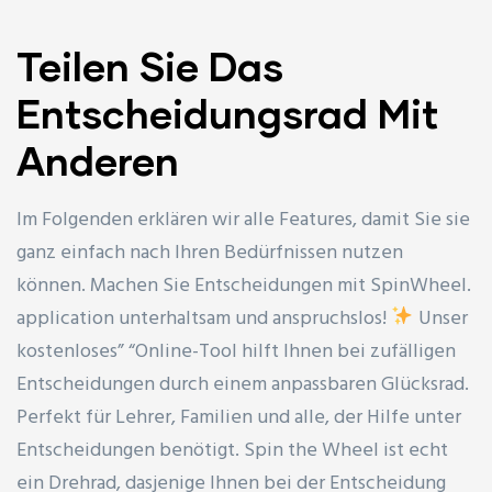
Teilen Sie Das
Entscheidungsrad Mit
Anderen
Im Folgenden erklären wir alle Features, damit Sie sie
ganz einfach nach Ihren Bedürfnissen nutzen
können. Machen Sie Entscheidungen mit SpinWheel.
application unterhaltsam und anspruchslos!
Unser
kostenloses” “Online-Tool hilft Ihnen bei zufälligen
Entscheidungen durch einem anpassbaren Glücksrad.
Perfekt für Lehrer, Familien und alle, der Hilfe unter
Entscheidungen benötigt. Spin the Wheel ist echt
ein Drehrad, dasjenige Ihnen bei der Entscheidung