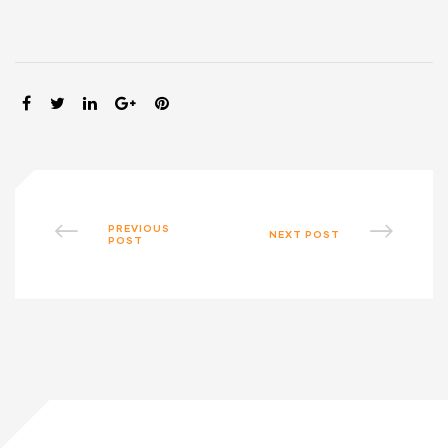
SHARE:
PREVIOUS
NEXT POST
POST