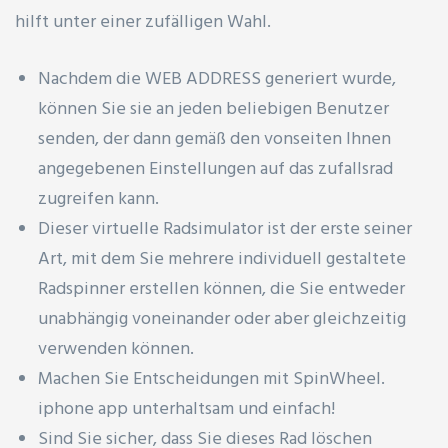
hilft unter einer zufälligen Wahl.
Nachdem die WEB ADDRESS generiert wurde,
können Sie sie an jeden beliebigen Benutzer
senden, der dann gemäß den vonseiten Ihnen
angegebenen Einstellungen auf das zufallsrad
zugreifen kann.
Dieser virtuelle Radsimulator ist der erste seiner
Art, mit dem Sie mehrere individuell gestaltete
Radspinner erstellen können, die Sie entweder
unabhängig voneinander oder aber gleichzeitig
verwenden können.
Machen Sie Entscheidungen mit SpinWheel.
iphone app unterhaltsam und einfach!
Sind Sie sicher, dass Sie dieses Rad löschen