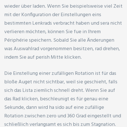
wieder über laden. Wenn Sie beispielsweise viel Zeit
mit der Konfiguration der Einstellungen eins
bestimmten Lenkrads verbracht haben und sera nicht
verlieren möchten, können Sie fue in Ihrem
Périphérie speichern. Sobald Sie alle Änderungen
was Auswahlrad vorgenommen besitzen, rad drehen,
indem Sie auf perish Mitte klicken.
Die Einstellung einer zufälligen Rotation ist für das
bloße Auget nicht sichtbar, weil sie geschieht, falls
sich das Lista ziemlich schnell dreht. Wenn Sie auf
das Rad klicken, beschleunigt es für genau eine
Sekunde, dann wird ha sido auf eine zufällige
Rotation zwischen zero und 360 Grad eingestellt und
schließlich verlangsamt es sich bis zum Stagnation.