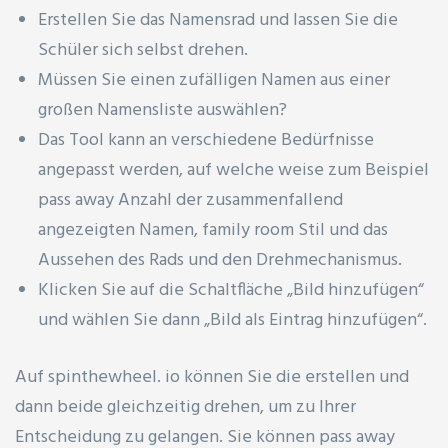
Erstellen Sie das Namensrad und lassen Sie die
Schüler sich selbst drehen.
Müssen Sie einen zufälligen Namen aus einer
großen Namensliste auswählen?
Das Tool kann an verschiedene Bedürfnisse
angepasst werden, auf welche weise zum Beispiel
pass away Anzahl der zusammenfallend
angezeigten Namen, family room Stil und das
Aussehen des Rads und den Drehmechanismus.
Klicken Sie auf die Schaltfläche „Bild hinzufügen“
und wählen Sie dann „Bild als Eintrag hinzufügen“.
Auf spinthewheel. io können Sie die erstellen und
dann beide gleichzeitig drehen, um zu Ihrer
Entscheidung zu gelangen. Sie können pass away