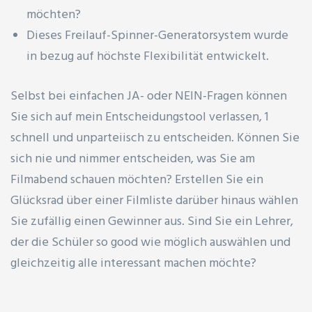
möchten?
Dieses Freilauf-Spinner-Generatorsystem wurde
in bezug auf höchste Flexibilität entwickelt.
Selbst bei einfachen JA- oder NEIN-Fragen können
Sie sich auf mein Entscheidungstool verlassen, 1
schnell und unparteiisch zu entscheiden. Können Sie
sich nie und nimmer entscheiden, was Sie am
Filmabend schauen möchten? Erstellen Sie ein
Glücksrad über einer Filmliste darüber hinaus wählen
Sie zufällig einen Gewinner aus. Sind Sie ein Lehrer,
der die Schüler so good wie möglich auswählen und
gleichzeitig alle interessant machen möchte?