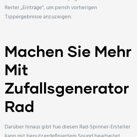
Reiter „Einträge“, um perish vorherigen
Tippergebnisse anzuzeigen.
Machen Sie Mehr
Mit
Zufallsgenerator
Rad
Darüber hinaus gibt fue diesen Rad-Spinner-Ersteller
kann mit benutzerdefiniertem Sound bearbeitet