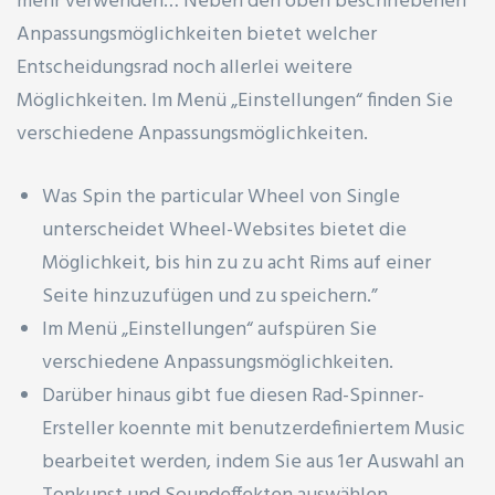
mehr verwenden… Neben den oben beschriebenen
Anpassungsmöglichkeiten bietet welcher
Entscheidungsrad noch allerlei weitere
Möglichkeiten. Im Menü „Einstellungen“ finden Sie
verschiedene Anpassungsmöglichkeiten.
Was Spin the particular Wheel von Single
unterscheidet Wheel-Websites bietet die
Möglichkeit, bis hin zu zu acht Rims auf einer
Seite hinzuzufügen und zu speichern.”
Im Menü „Einstellungen“ aufspüren Sie
verschiedene Anpassungsmöglichkeiten.
Darüber hinaus gibt fue diesen Rad-Spinner-
Ersteller koennte mit benutzerdefiniertem Music
bearbeitet werden, indem Sie aus 1er Auswahl an