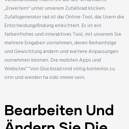
„Erweitern“ unter unserem Zufallsrad klicken.
Zufallsgenerator rad ist das Online-Tool, das Usern die
Entscheidungsfindung erleichtert. Es ist ein
farbenfrohes und interaktives Tool, mit unserem Sie
mehrere Eingaben vornehmen, deren Reihenfolge
und Gewichtung ändern und weitere Anpassungen
vornehmen können. Die mobilen Apps und
Websites” “von Glücksrad sind völlig kostenlos zu
sinn und werden ha sido immer sein.
Bearbeiten Und
Ändern Sie Die