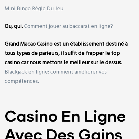
Mini Bingo Règle Du Jeu
Ou, qui.
Comment jouer au baccarat en ligne?
Grand Macao Casino est un établissement destiné à
tous types de parieurs, il suffit de frapper le top
casino car nous mettons le meilleur sur le dessus.
Blackjack en ligne: comment améliorer vos
compétences.
Casino En Ligne
Avec Des Gains