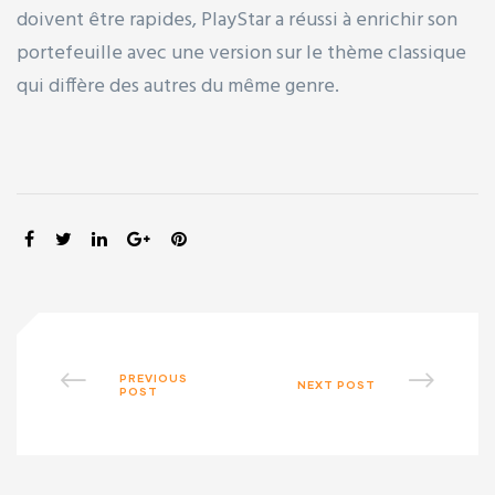
doivent être rapides, PlayStar a réussi à enrichir son
portefeuille avec une version sur le thème classique
qui diffère des autres du même genre.
SHARE:
PREVIOUS
NEXT POST
POST