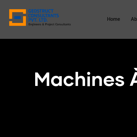
Home
Ab
Machines À