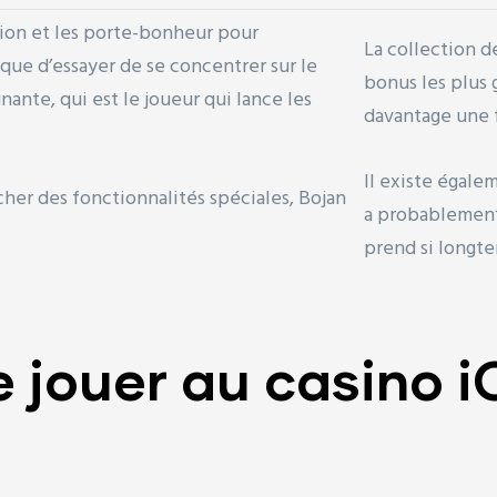
tion et les porte-bonheur pour
La collection d
que d’essayer de se concentrer sur le
bonus les plus 
nante, qui est le joueur qui lance les
davantage une 
Il existe égale
her des fonctionnalités spéciales, Bojan
a probablement
prend si longt
 jouer au casino i