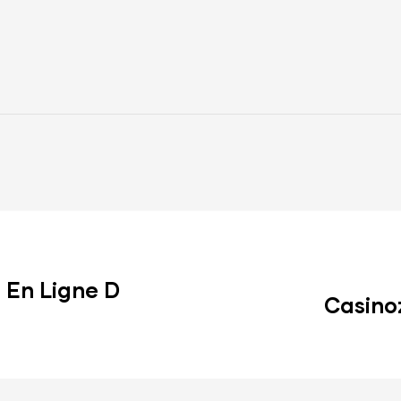
 En Ligne D
Casino