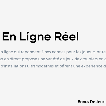
En Ligne Réel
en ligne qui répondent à nos normes pour les joueurs britan
no en direct propose une variété de jeux de croupiers en di
ir d’installations ultramodernes et offrent une expérience 
Bonus De Jeux 