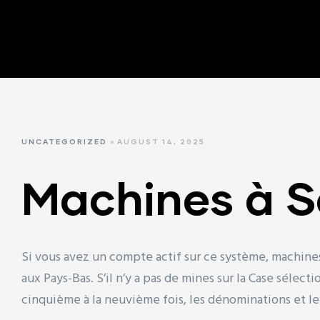
UNCATEGORIZED
AUGUST 14, 2025
Machines à S
Si vous avez un compte actif sur ce système, machin
aux Pays-Bas. S’il n’y a pas de mines sur la Case séle
cinquième à la neuvième fois, les dénominations et l