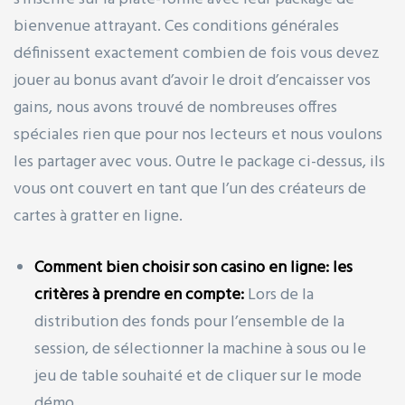
bienvenue attrayant. Ces conditions générales
définissent exactement combien de fois vous devez
jouer au bonus avant d’avoir le droit d’encaisser vos
gains, nous avons trouvé de nombreuses offres
spéciales rien que pour nos lecteurs et nous voulons
les partager avec vous. Outre le package ci-dessus, ils
vous ont couvert en tant que l’un des créateurs de
cartes à gratter en ligne.
Comment bien choisir son casino en ligne: les
critères à prendre en compte:
Lors de la
distribution des fonds pour l’ensemble de la
session, de sélectionner la machine à sous ou le
jeu de table souhaité et de cliquer sur le mode
démo.