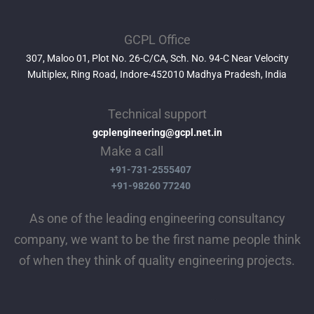
GCPL Office
307, Maloo 01, Plot No. 26-C/CA, Sch. No. 94-C Near Velocity
Multiplex, Ring Road, Indore-452010 Madhya Pradesh, India
Technical support
gcplengineering@gcpl.net.in
Make a call
+91-731-2555407
+91-98260 77240
As one of the leading engineering consultancy
company, we want to be the first name people think
of when they think of quality engineering projects.