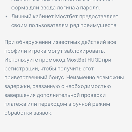
форма дли ввода логина а пароля.
Личный кабинет Мостбет предоставляет
своим пользователям ряд преимуществ.
При обнаружении известных действий все
профили игрока могут заблокировать.
Используйте промокод MostBet HUGE при
регистрации, чтобы получить этот
приветственный бонус. Неизменно возможны
задержки, связанную с необходимостью
завершения дополнительной проверки
платежа или переходом в ручной режим
обработки заявок.