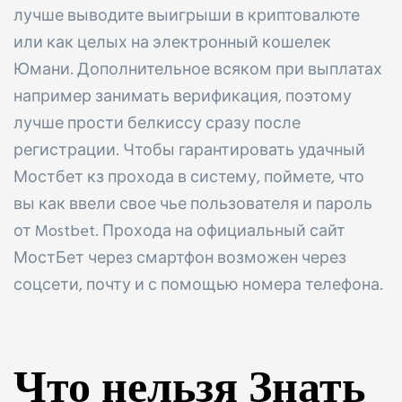
лучше выводите выигрыши в криптовалюте
или как целых на электронный кошелек
Юмани. Дополнительное всяком при выплатах
например занимать верификация, поэтому
лучше прости белкиссу сразу после
регистрации. Чтобы гарантировать удачный
Мостбет кз прохода в систему, поймете, что
вы как ввели свое чье пользователя и пароль
от Mostbet. Прохода на официальный сайт
МостБет через смартфон возможен через
соцсети, почту и с помощью номера телефона.
Что нельзя Знать