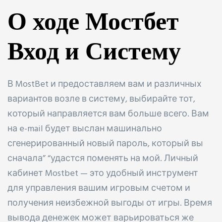
О ходе Мостбет
Вход и Систему
В MostBet и предоставляем вам и различных
вариантов возле в систему, выбирайте тот,
который направляется вам больше всего. Вам
на e-mail будет выслан машинально
сгенерированный новый пароль, который вы
сначала” “удастся поменять на мой. Личный
кабинет Mostbet — это удобный инструмент
для управления вашим игровым счетом и
получения неизбежной выгоды от игры. Время
вывода денежек может варьироваться же