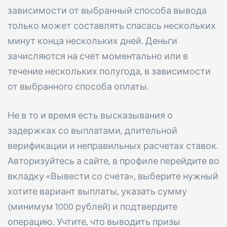
зависимости от выбранный способа вывода
только может составлять спасась нескольких
минут конца нескольких дней. Деньги
зачисляются на счет моментально или в
течение нескольких полугода, в зависимости
от выбранного способа оплаты.
Не в то и время есть высказывания о
задержках со выплатами, длительной
верификации и неправильных расчетах ставок.
Авторизуйтесь а сайте, в профиле перейдите во
вкладку «Вывести со счета», выберите нужный
хотите вариант выплаты, указать сумму
(минимум 1000 рублей) и подтвердите
операцию. Учтите, что выводить призы