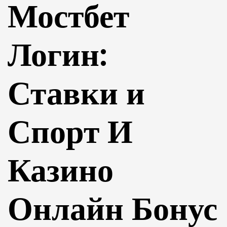
Мостбет
Логин:
Ставки и
Спорт И
Казино
Онлайн Бонус