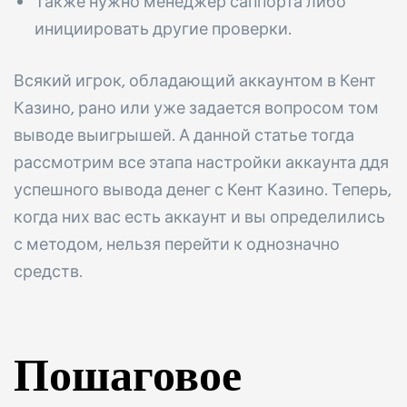
Также нужно менеджер саппорта либо
инициировать другие проверки.
Всякий игрок, обладающий аккаунтом в Кент
Казино, рано или уже задается вопросом том
выводе выигрышей. А данной статье тогда
рассмотрим все этапа настройки аккаунта ддя
успешного вывода денег с Кент Казино. Теперь,
когда них вас есть аккаунт и вы определились
с методом, нельзя перейти к однозначно
средств.
Пошаговое