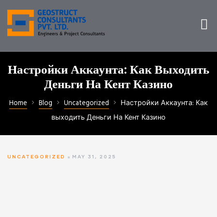
Настройки Аккаунта: Как Выходить
Деньги На Кент Казино
Home
Blog
Uncategorized
Настройки Аккаунта: Как
выходить Деньги На Кент Казино
UNCATEGORIZED
MAY 31, 2025