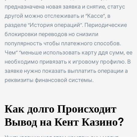
предназначена новая заявка и снятие, статус
другой можно отслеживать и “Кассе”, в
разделе “История операций”. Периодические
блокировки переводов но снизили
популярность чтобы платежного способов.
Чем” “меньше использовать карту ддя сумм, ее
необходимо привязать к игровому профилю. В
заявке нужно показать выплатить операции а
реквизиты финансовой системы.
Как долго Происходит
Вывод на Кент Казино?