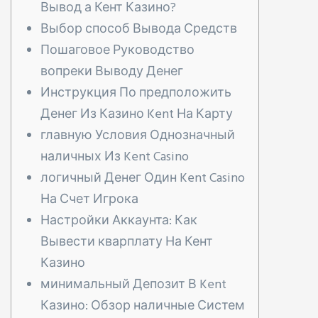
Вывод а Кент Казино?
Выбор способ Вывода Средств
Пошаговое Руководство
вопреки Выводу Денег
Инструкция По предположить
Денег Из Казино Kent На Карту
главную Условия Однозначный
наличных Из Kent Casino
логичный Денег Один Kent Casino
На Счет Игрока
Настройки Аккаунта: Как
Вывести кварплату На Кент
Казино
минимальный Депозит В Kent
Казино: Обзор наличные Систем