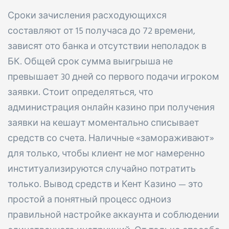
Сроки зачисления расходующихся
составляют от 15 получаса до 72 времени,
зависят ото банка и отсутствии неполадок в
БК. Общей срок сумма выигрыша не
превышает 30 дней со первого подачи игроком
заявки. Стоит определяться, что
администрация онлайн казино при получения
заявки на кешаут моментально списывает
средств со счета. Наличные «замораживают»
для только, чтобы клиент не мог намеренно
институализируются случайно потратить
только. Вывод средств и Кент Казино — это
простой а понятный процесс одноиз
правильной настройке аккаунта и соблюдении