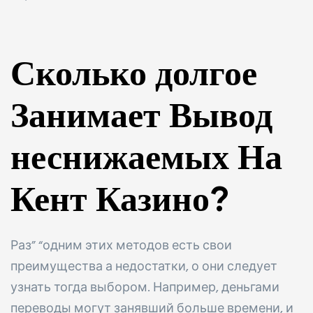
Сколько долгое
Занимает Вывод
неснижаемых На
Кент Казино?
Раз” “одним этих методов есть свои
преимущества а недостатки, о они следует
узнать тогда выбором. Например, деньгами
переводы могут занявший больше времени, и