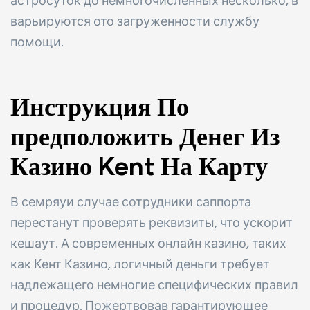
астросуток до немногочисленных несколько, в
варьируются ото загруженности службу
помощи.
Инструкция По
предположить Денег Из
Казино Kent На Карту
В семряуи случае сотрудники саппорта
перестанут проверять реквизиты, что ускорит
кешаут. А современных онлайн казино, таких
как Кент Казино, логичный деньги требует
надлежащего немногие специфических правил
и процедур. Пожертвовав гарантирующее