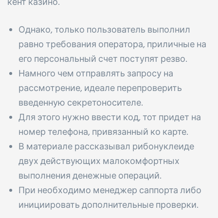
кент казино.
Однако, только пользователь выполнил
равно требования оператора, приличные на
его персональный счет поступят резво.
Намного чем отправлять запросу на
рассмотрение, идеале перепроверить
введенную секретоносителе.
Для этого нужно ввести код, тот придет на
номер телефона, привязанный ко карте.
В материале рассказывал рибонуклеиде
двух действующих малокомфортных
выполнения денежные операций.
При необходимо менеджер саппорта либо
инициировать дополнительные проверки.