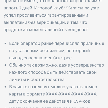
принятое имеет, то обработка запроса займет
вплоть 3 дней. Игровой клуб” “Kent casino уже
успел прославиться гарантированными
выплатами без верификации, и тем, что
предложил моментальный вывод денег.
Если оператор ранее перечислял приличные
по указанным реквизитам, повторный
вывод совершалось быстрее.
Обычно так возможно, даже усовершенство
каждого способа быть действовать свои
лимиты и обстоятельства.
В заявке на кешаут можно указать номер
карты в формате ХХХХ-ХХХХ-ХХХХ-ХХХХ,
дату окончания ее действия и CVV-код.