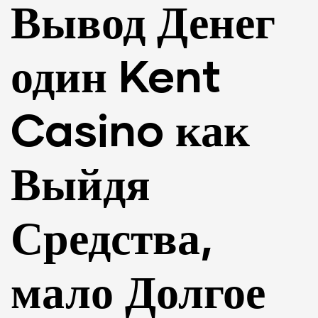
Вывод Денег
один Kent
Casino как
Выйдя
Средства,
мало Долгое