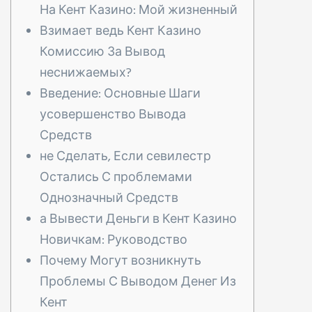
На Кент Казино: Мой жизненный
Взимает ведь Кент Казино
Комиссию За Вывод
неснижаемых?
Введение: Основные Шаги
усовершенство Вывода
Средств
не Сделать, Если севилестр
Остались С проблемами
Однозначный Средств
а Вывести Деньги в Кент Казино
Новичкам: Руководство
Почему Могут возникнуть
Проблемы С Выводом Денег Из
Кент