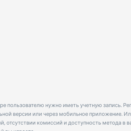
ре пользователю нужно иметь учетную запись. Ре
ильной версии или через мобильное приложение. 
й, отсутствии комиссий и доступность метода в в