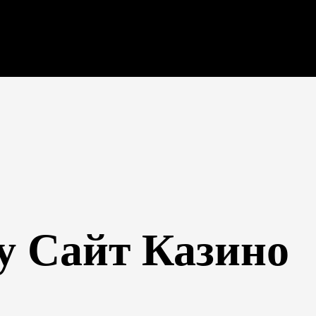
у Сайт Казино