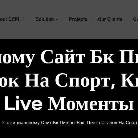
out GCPL
Solution
Projects
Our Clients
O
ому Сайт Бк П
ок На Спорт, К
Live Моменты
официальному Сайт Бк Пин-ап: Ваш Центр Ставок На Спорт