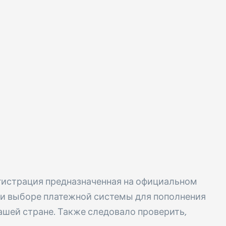
гистрация предназначенная на официальном
Или выборе платежной системы для пополнения
ашей стране. Также следовало проверить,