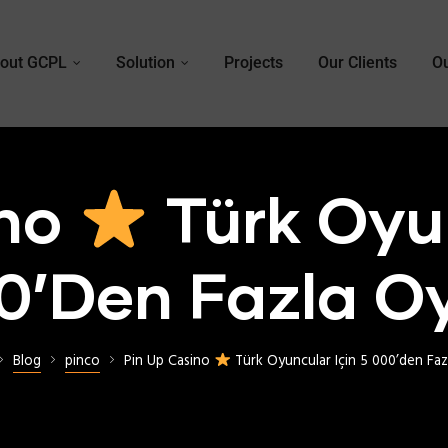
out GCPL
Solution
Projects
Our Clients
O
ino
Türk Oyun
0’den Fazla O
Blog
pinco
Pin Up Casino
Türk Oyuncular Için 5 000’den Fa