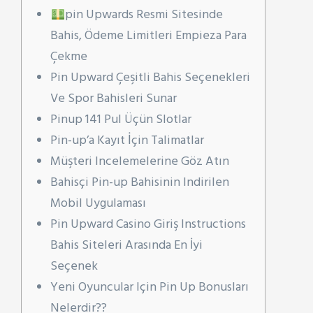
pin Upwards Resmi Sitesinde
Bahis, Ödeme Limitleri Empieza Para
Çekme
Pin Upward Çeşitli Bahis Seçenekleri
Ve Spor Bahisleri Sunar
Pinup 141 Pul Üçün Slotlar
Pin-up’a Kayıt İçin Talimatlar
Müşteri Incelemelerine Göz Atın
Bahisçi Pin-up Bahisinin Indirilen
Mobil Uygulaması
Pin Upward Casino Giriş Instructions
Bahis Siteleri Arasında En İyi
Seçenek
Yeni Oyuncular Için Pin Up Bonusları
Nelerdir??