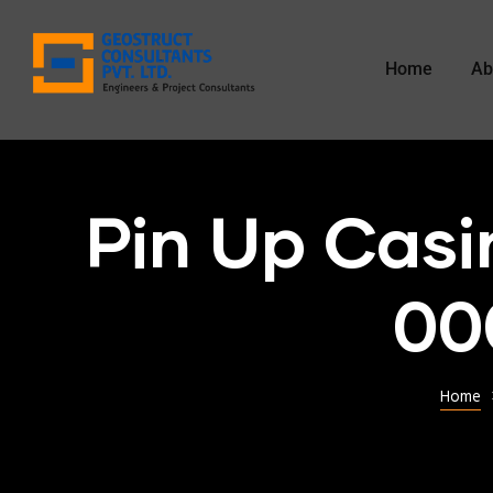
Home
Ab
Pin Up Cas
00
Home