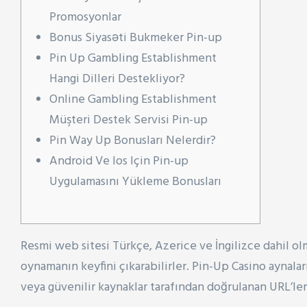
Promosyonlar
Bonus Siyasəti Bukmeker Pin-up
Pin Up Gambling Establishment
Hangi Dilleri Destekliyor?
Online Gambling Establishment
Müşteri Destek Servisi Pin-up
Pin Way Up Bonusları Nelerdir?
Android Ve Ios Için Pin-up
Uygulamasını Yükleme Bonusları
Resmi web sitesi Türkçe, Azerice ve İngilizce dahil o
oynamanın keyfini çıkarabilirler. Pin-Up Casino aynala
veya güvenilir kaynaklar tarafından doğrulanan URL’le