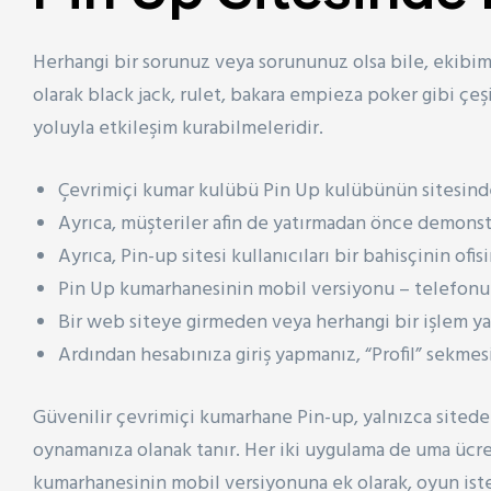
Herhangi bir sorunuz veya sorununuz olsa bile, ekibi
olarak black jack, rulet, bakara empieza poker gibi çeşi
yoluyla etkileşim kurabilmeleridir.
Çevrimiçi kumar kulübü Pin Up kulübünün sitesinde
Ayrıca, müşteriler afin de yatırmadan önce demonstr
Ayrıca, Pin-up sitesi kullanıcıları bir bahisçinin ofi
Pin Up kumarhanesinin mobil versiyonu – telefonun
Bir web siteye girmeden veya herhangi bir işlem 
Ardından hesabınıza giriş yapmanız, “Profil” sekme
Güvenilir çevrimiçi kumarhane Pin-up, yalnızca sited
oynamanıza olanak tanır. Her iki uygulama de uma ücret
kumarhanesinin mobil versiyonuna ek olarak, oyun istem