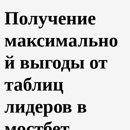
Получение
максимально
й выгоды от
таблиц
лидеров в
мостбет