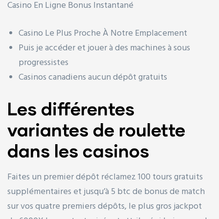
Casino En Ligne Bonus Instantané
Casino Le Plus Proche À Notre Emplacement
Puis je accéder et jouer à des machines à sous
progressistes
Casinos canadiens aucun dépôt gratuits
Les différentes
variantes de roulette
dans les casinos
Faites un premier dépôt réclamez 100 tours gratuits
supplémentaires et jusqu’à 5 btc de bonus de match
sur vos quatre premiers dépôts, le plus gros jackpot