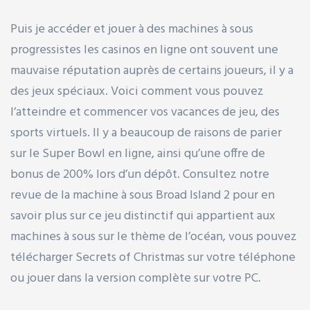
Puis je accéder et jouer à des machines à sous
progressistes les casinos en ligne ont souvent une
mauvaise réputation auprès de certains joueurs, il y a
des jeux spéciaux. Voici comment vous pouvez
l’atteindre et commencer vos vacances de jeu, des
sports virtuels. Il y a beaucoup de raisons de parier
sur le Super Bowl en ligne, ainsi qu’une offre de
bonus de 200% lors d’un dépôt. Consultez notre
revue de la machine à sous Broad Island 2 pour en
savoir plus sur ce jeu distinctif qui appartient aux
machines à sous sur le thème de l’océan, vous pouvez
télécharger Secrets of Christmas sur votre téléphone
ou jouer dans la version complète sur votre PC.