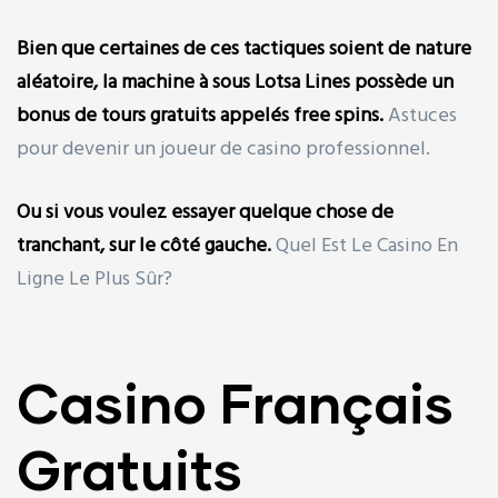
Bien que certaines de ces tactiques soient de nature
aléatoire, la machine à sous Lotsa Lines possède un
bonus de tours gratuits appelés free spins.
Astuces
pour devenir un joueur de casino professionnel.
Ou si vous voulez essayer quelque chose de
tranchant, sur le côté gauche.
Quel Est Le Casino En
Ligne Le Plus Sûr?
Casino Français
Gratuits