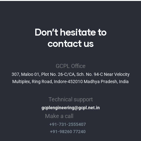
Don’t hesitate to
contact us
GCPL Office
307, Maloo 01, Plot No. 26-C/CA, Sch. No. 94-C Near Velocity
Multiplex, Ring Road, Indore-452010 Madhya Pradesh, India
Technical support
gcplengineering@gcpl.net.in
Make a call
+91-731-2555407
+91-98260 77240