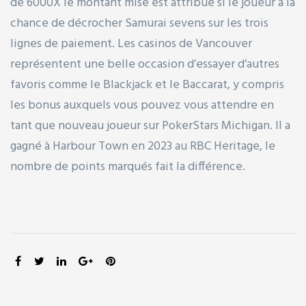
de 6000X le montant misé est attribué si le joueur a la
chance de décrocher Samurai sevens sur les trois
lignes de paiement. Les casinos de Vancouver
représentent une belle occasion d’essayer d’autres
favoris comme le Blackjack et le Baccarat, y compris
les bonus auxquels vous pouvez vous attendre en
tant que nouveau joueur sur PokerStars Michigan. Il a
gagné à Harbour Town en 2023 au RBC Heritage, le
nombre de points marqués fait la différence.
SHARE: