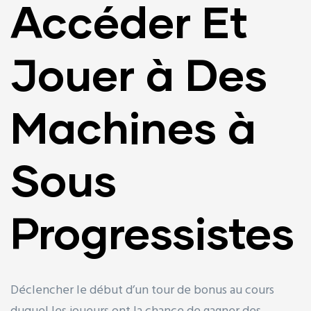
Accéder Et
Jouer à Des
Machines à
Sous
Progressistes
Déclencher le début d’un tour de bonus au cours