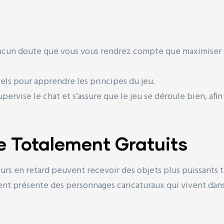
aucun doute que vous vous rendrez compte que maximiser v
iels pour apprendre les principes du jeu.
ervise le chat et s’assure que le jeu se déroule bien, afin
e Totalement Gratuits
ueurs en retard peuvent recevoir des objets plus puissants 
ement présente des personnages caricaturaux qui vivent d