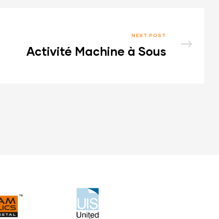
NEXT POST
Activité Machine à Sous