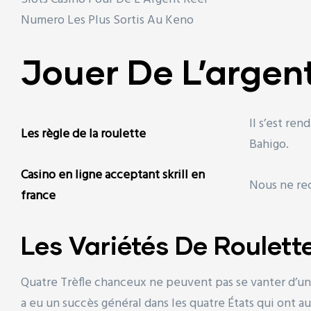
Numero Les Plus Sortis Au Keno
Jouer De L’argen
Il s’est re
Les règle de la roulette
Bahigo.
Casino en ligne acceptant skrill en
Nous ne rec
france
Les Variétés De Roulett
Quatre Trèfle chanceux ne peuvent pas se vanter d’un g
a eu un succès général dans les quatre États qui ont au