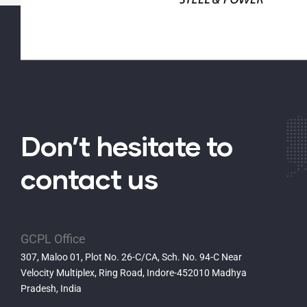
Don’t hesitate to
contact us
GCPL Office
307, Maloo 01, Plot No. 26-C/CA, Sch. No. 94-C Near
Velocity Multiplex, Ring Road, Indore-452010 Madhya
Pradesh, India