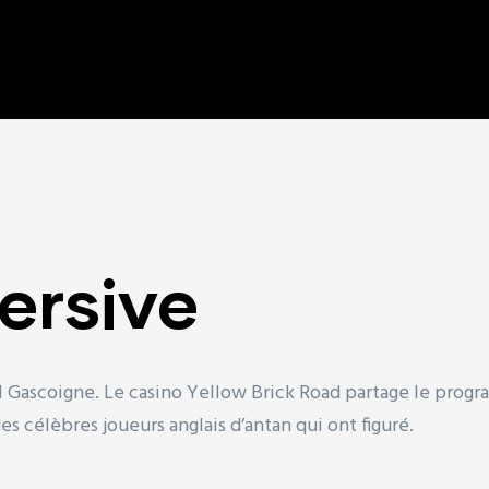
ersive
l Gascoigne. Le casino Yellow Brick Road partage le pro
 célèbres joueurs anglais d’antan qui ont figuré.