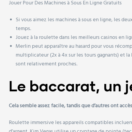
Jouer Pour Des Machines à Sous En Ligne Gratuits
Si vous aimez les machines à sous en ligne, les deu
temps.
Jouez à la roulette dans les meilleurs casinos en lig
Merlin peut apparaître au hasard pour vous récompe
multiplicateur (2x à 4x sur les tours gagnants) et
sont relativement proches.
Le baccarat, un 
Cela semble assez facile, tandis que d’autres ont acc
Roulette immersive les appareils compatibles incluen
d’argent. Kim Vegas utilise un cryptage de pointe (tec