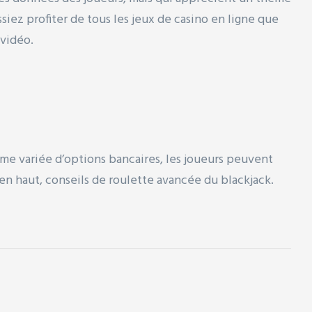
siez profiter de tous les jeux de casino en ligne que
 vidéo.
me variée d’options bancaires, les joueurs peuvent
 en haut, conseils de roulette avancée du blackjack.