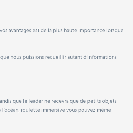
os avantages est de la plus haute importance lorsque
 que nous puissions recueillir autant d’informations
tandis que le leader ne recevra que de petits objets
ans l’océan, roulette immersive vous pouvez même