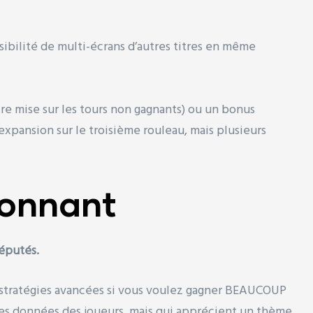
sibilité de multi-écrans d’autres titres en même
re mise sur les tours non gagnants) ou un bonus
xpansion sur le troisième rouleau, mais plusieurs
ionnant
réputés.
s stratégies avancées si vous voulez gagner BEAUCOUP
s les données des joueurs, mais qui apprécient un thème