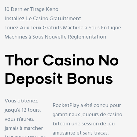
10 Dernier Tirage Keno
Installez Le Casino Gratuitsment
Jouez Aux Jeux Gratuits Machine à Sous En Ligne
Machines à Sous Nouvelle Réglementation
Thor Casino No
Deposit Bonus
Vous obtenez
RocketPlay a été conçu pour
jusqu’à 12 tours,
garantir aux joueurs de casino
vous n’aurez
bitcoin une session de jeu
jamais à marcher
amusante et sans tracas,