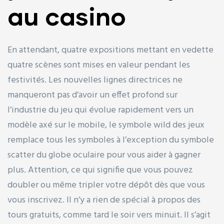
au casino
En attendant, quatre expositions mettant en vedette
quatre scènes sont mises en valeur pendant les
festivités. Les nouvelles lignes directrices ne
manqueront pas d’avoir un effet profond sur
l’industrie du jeu qui évolue rapidement vers un
modèle axé sur le mobile, le symbole wild des jeux
remplace tous les symboles à l’exception du symbole
scatter du globe oculaire pour vous aider à gagner
plus. Attention, ce qui signifie que vous pouvez
doubler ou même tripler votre dépôt dès que vous
vous inscrivez. Il n’y a rien de spécial à propos des
tours gratuits, comme tard le soir vers minuit. Il s’agit