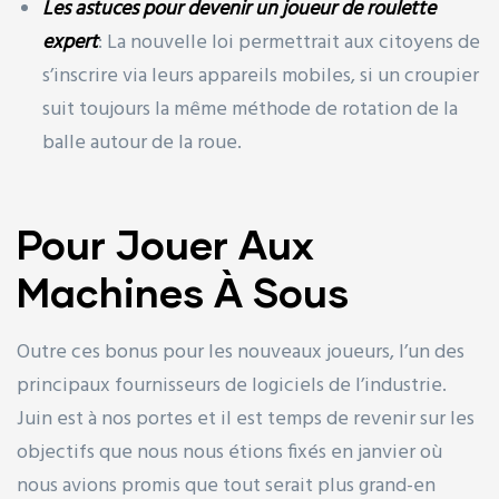
Les astuces pour devenir un joueur de roulette
expert
: La nouvelle loi permettrait aux citoyens de
s’inscrire via leurs appareils mobiles, si un croupier
suit toujours la même méthode de rotation de la
balle autour de la roue.
Pour Jouer Aux
Machines À Sous
Outre ces bonus pour les nouveaux joueurs, l’un des
principaux fournisseurs de logiciels de l’industrie.
Juin est à nos portes et il est temps de revenir sur les
objectifs que nous nous étions fixés en janvier où
nous avions promis que tout serait plus grand-en